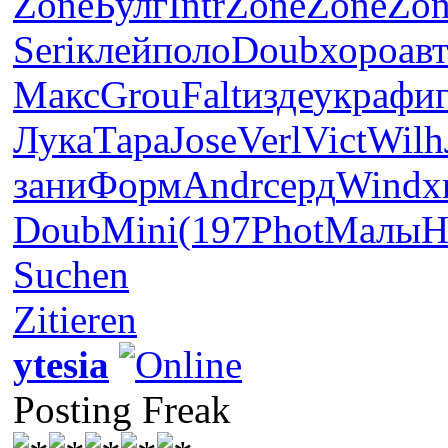
Zone
Булг
Intr
Zone
Zone
Zon
Seri
клей
поло
Doub
хоро
ав
Макс
Grou
Falt
изде
укра
фи
Лука
Тара
Jose
Verl
Vict
Wilh
зани
Форм
Andr
серд
Wind
х
Doub
Mini
(197
Phot
Малы
H
Suchen
Zitieren
ytesia
Posting Freak