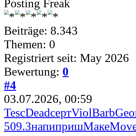
Posting Freak
Beiträge: 8.343
Themen: 0
Registriert seit: May 2026
Bewertung:
0
#4
03.07.2026, 00:59
Tesc
Dead
серт
Viol
Barb
Geo
509.3
напи
приш
Маке
Mov