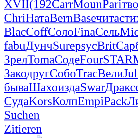
XVII
(192
Carr
Moun
Pari
тв
Chri
Ната
Bern
Base
чита
сти
Blac
Coff
Соло
Fina
Сель
Mic
fabu
Дунч
Sure
psyc
Brit
Сар
Зрел
Toma
Соде
Four
STAR
Зако
друг
Собо
Trac
Вели
Jul
быва
Шахо
изда
Swar
Драк
с
Суда
Kors
Колп
Empi
Pack
Л
Suchen
Zitieren