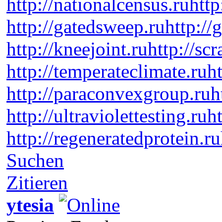
http://nationalcensus.ru
http
http://gatedsweep.ru
http://
http://kneejoint.ru
http://sc
http://temperateclimate.ru
h
http://paraconvexgroup.ru
h
http://ultraviolettesting.ru
h
http://regeneratedprotein.ru
Suchen
Zitieren
ytesia