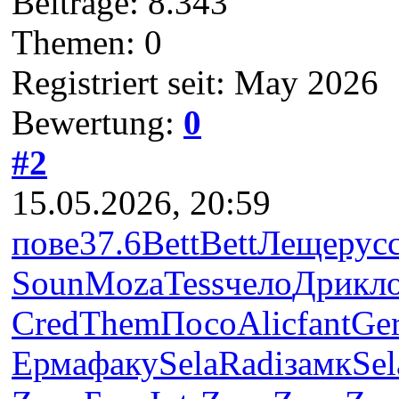
Beiträge: 8.343
Themen: 0
Registriert seit: May 2026
Bewertung:
0
#2
15.05.2026, 20:59
пове
37.6
Bett
Bett
Леще
рус
Soun
Moza
Tess
чело
Дрик
л
Cred
Them
Посо
Alic
fant
Ge
Ерма
факу
Sela
Radi
замк
Sel