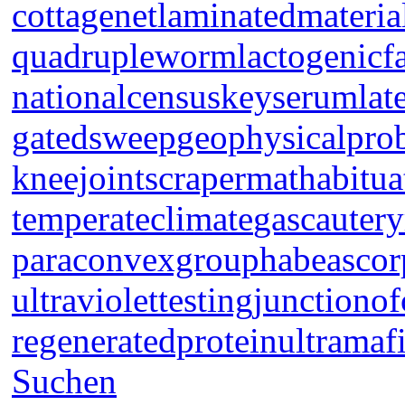
cottagenet
laminatedmateria
quadrupleworm
lactogenicf
nationalcensus
keyserum
lat
gatedsweep
geophysicalpro
kneejoint
scrapermat
habitua
temperateclimate
gascautery
paraconvexgroup
habeascor
ultraviolettesting
junctionof
regeneratedprotein
ultramaf
Suchen