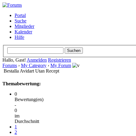
Portal
Suche
Mitglieder
Kalender
Hilfe
Hallo, Gast!
Anmelden
Registrieren
Forums
›
My Category
›
My Forum
Bestalla Avidart Utan Recept
Themabewertung:
0
Bewertung(en)
-
0
im
Durchschnitt
1
2