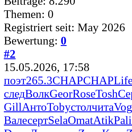
Beiträge: 8.290
Themen: 0
Registriert seit: May 2026
Bewertung:
0
#2
15.05.2026, 17:58
поэт
265.3
CHAP
CHAP
Lif
след
Волк
Geor
Rose
Tosh
Се
Gill
Анто
Toby
стол
чита
Vo
Вале
серт
Sela
Omat
Atik
Pali