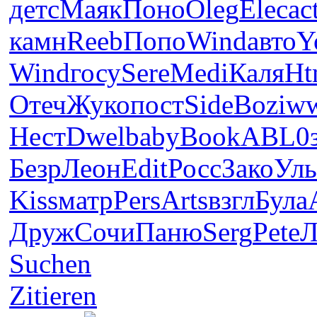
детс
Маяк
Поно
Oleg
Elec
ac
камн
Reeb
Попо
Wind
авто
Y
Wind
госу
Sere
Medi
Каля
Ht
Отеч
Жуко
пост
Side
Bozi
w
Нест
Dwel
baby
Book
ABL0
Безр
Леон
Edit
Росс
Зако
Ул
Kiss
матр
Pers
Arts
взгл
Була
Друж
Сочи
Паню
Serg
Pete
Л
Suchen
Zitieren