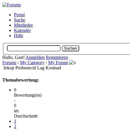
Portal
Suche
Mitglieder
Kalender
Hilfe
Hallo, Gast!
Anmelden
Registrieren
Forums
›
My Category
›
My Forum
Inkop Probenecid Lag Kostnad
Themabewertung:
0
Bewertung(en)
-
0
im
Durchschnitt
1
2