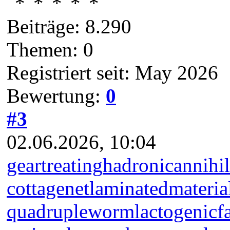
Beiträge: 8.290
Themen: 0
Registriert seit: May 2026
Bewertung:
0
#3
02.06.2026, 10:04
geartreating
hadronicannihil
cottagenet
laminatedmateria
quadrupleworm
lactogenicf