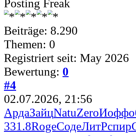
Posting Freak
Beiträge: 8.290
Themen: 0
Registriert seit: May 2026
Bewertung:
0
#4
02.07.2026, 21:56
Арда
Зайц
Natu
Zero
Иофф
о
331.8
Roge
Соде
ЛитР
спир