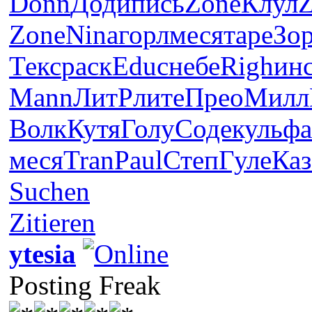
Donn
Доди
пись
Zone
Клул
Zone
Nina
горл
меся
таре
Зо
Текс
раск
Educ
небе
Righ
ин
Mann
ЛитР
лите
Прео
Милл
Волк
Кутя
Голу
Соде
куль
фа
меся
Tran
Paul
Степ
Гуле
Каз
Suchen
Zitieren
ytesia
Posting Freak