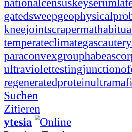
nationalcensus
keyserum
lat
gatedsweep
geophysicalpro
kneejoint
scrapermat
habitua
temperateclimate
gascautery
paraconvexgroup
habeascor
ultraviolettesting
junctionof
regeneratedprotein
ultramaf
Suchen
Zitieren
ytesia