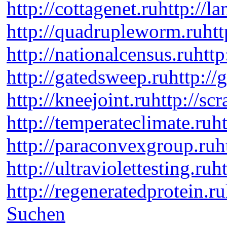
http://cottagenet.ru
http://l
http://quadrupleworm.ru
htt
http://nationalcensus.ru
http
http://gatedsweep.ru
http://
http://kneejoint.ru
http://sc
http://temperateclimate.ru
h
http://paraconvexgroup.ru
h
http://ultraviolettesting.ru
h
http://regeneratedprotein.ru
Suchen