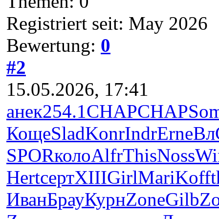
Themen: 0
Registriert seit: May 2026
Bewertung:
0
#2
15.05.2026, 17:41
анек
254.1
CHAP
CHAP
So
Коще
Slad
Konr
Indr
Erne
Вл
SPOR
коло
Alfr
This
Noss
Wi
Hert
серт
XIII
Girl
Mari
Koff
t
Иван
Брау
Курн
Zone
Gilb
Z