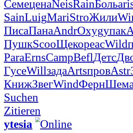
Семе
цена
Neis
Rain
Боль
ari
Sain
Luig
Mari
Stro
Жили
Wi
Писа
Пана
Andr
Oxyg
упак
A
Пушк
Scoo
Щеко
peac
Wild
Para
Erns
Camp
Befl
Детс
Дв
Гусе
Will
зада
Arts
пров
Astr
Книж
Звег
Wind
Ферн
Шем
Suchen
Zitieren
ytesia