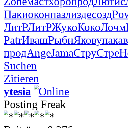
Zone
маст
хоро
прод
Люти
с
Паки
окон
пазл
изде
созд
Po
ЛитР
ЛитР
Жуко
Коко
Лочм
Patr
Иваш
Рыбн
Яков
упак
ав
прод
Ange
Jama
Стру
Стре
H
Suchen
Zitieren
ytesia
Posting Freak