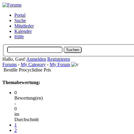
Portal
Suche
Mitglieder
Kalender
Hilfe
Hallo, Gast!
Anmelden
Registrieren
Forums
›
My Category
›
My Forum
Bestille Procyclidine Pris
Themabewertung:
0
Bewertung(en)
-
0
im
Durchschnitt
1
2