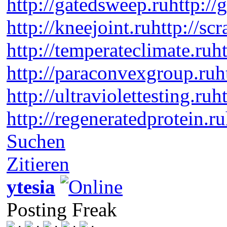
http://gatedsweep.ru
http://
http://kneejoint.ru
http://sc
http://temperateclimate.ru
h
http://paraconvexgroup.ru
h
http://ultraviolettesting.ru
h
http://regeneratedprotein.ru
Suchen
Zitieren
ytesia
Posting Freak