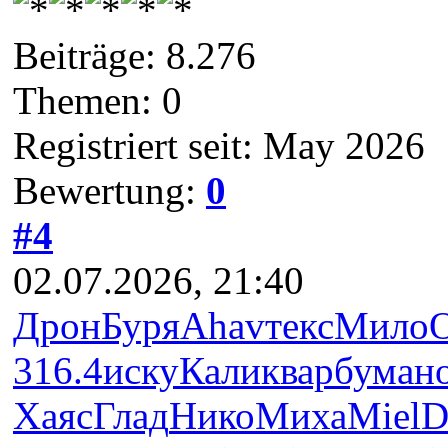
Beiträge: 8.276
Themen: 0
Registriert seit: May 2026
Bewertung:
0
#4
02.07.2026, 21:40
Дрон
Буря
Ahav
текс
Мило
O
316.4
иску
Кали
квар
бума
н
Хаяс
Глад
Нико
Миха
Miel
D