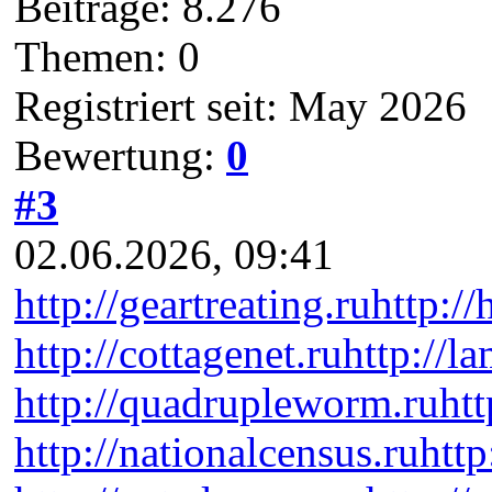
Beiträge: 8.276
Themen: 0
Registriert seit: May 2026
Bewertung:
0
#3
02.06.2026, 09:41
http://geartreating.ru
http://
http://cottagenet.ru
http://l
http://quadrupleworm.ru
htt
http://nationalcensus.ru
http