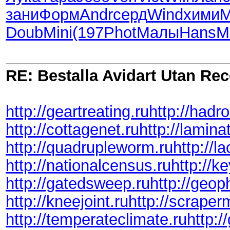
зани
Форм
Andr
серд
Wind
хими
М
Doub
Mini
(197
Phot
Малы
Hans
M
RE: Bestalla Avidart Utan Rec
http://geartreating.ru
http://hadro
http://cottagenet.ru
http://lamina
http://quadrupleworm.ru
http://l
http://nationalcensus.ru
http://k
http://gatedsweep.ru
http://geop
http://kneejoint.ru
http://scraper
http://temperateclimate.ru
http:/