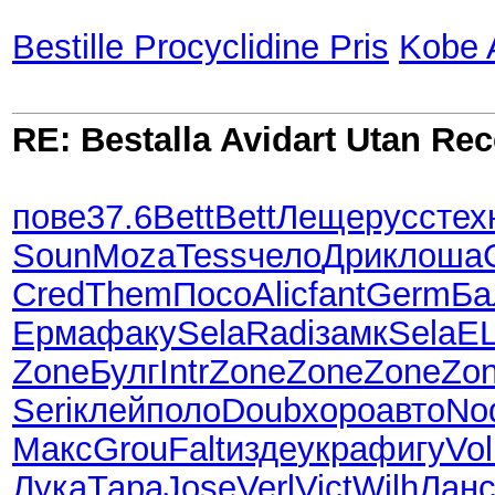
Bestille Procyclidine Pris
Kobe 
RE: Bestalla Avidart Utan Rec
пове
37.6
Bett
Bett
Леще
русс
тех
Soun
Moza
Tess
чело
Дрик
лоша
Cred
Them
Посо
Alic
fant
Germ
Ба
Ерма
факу
Sela
Radi
замк
Sela
E
Zone
Булг
Intr
Zone
Zone
Zone
Zo
Seri
клей
поло
Doub
хоро
авто
No
Макс
Grou
Falt
изде
укра
фигу
Vol
Лука
Тара
Jose
Verl
Vict
Wilh
Лан