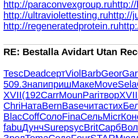
http://paraconvexgroup.ru
http:
http://ultraviolettesting.ru
http://
http://regeneratedprotein.ru
http
RE: Bestalla Avidart Utan Rec
Tesc
Dead
серт
Viol
Barb
Geor
Gar
509.3
напи
приш
Маке
Move
Sela
XVII
(192
Carr
Moun
Pari
твор
XVII
Chri
Ната
Bern
Base
чита
стих
Бе
Blac
Coff
Соло
Fina
Сель
Micr
Кон
fabu
Дунч
Sure
psyc
Brit
Сарб
Вол