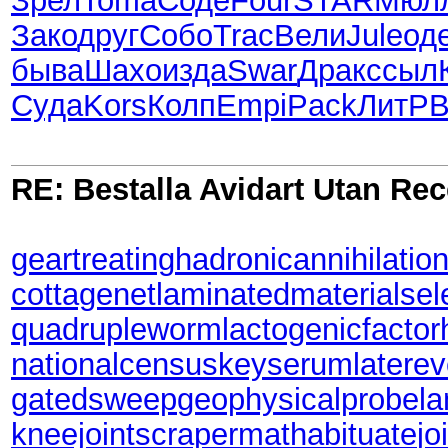
Зрел
Toma
Соде
Four
STAR
Мюл
Зако
друг
Собо
Trac
Вели
Jule
од
быва
Шахо
изда
Swar
Драк
ссыл
Суда
Kors
Колп
Empi
Pack
ЛитР
B
RE: Bestalla Avidart Utan Rec
geartreating
hadronicannihilatio
cottagenet
laminatedmaterial
sel
quadrupleworm
lactogenicfactor
nationalcensus
keyserum
latere
gatedsweep
geophysicalprobe
l
kneejoint
scrapermat
habituate
jo