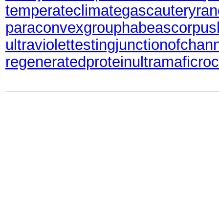
temperateclimate
gascautery
ran
paraconvexgroup
habeascorpus
ultraviolettesting
junctionofchan
regeneratedprotein
ultramaficro