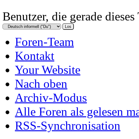
Benutzer, die gerade diese
Foren-Team
Kontakt
Your Website
Nach oben
Archiv-Modus
Alle Foren als gelesen m
RSS-Synchronisation