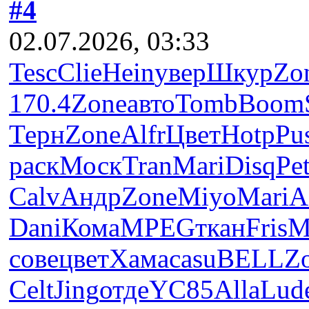
#4
02.07.2026, 03:33
Tesc
Clie
Hein
увер
Шкур
Zo
170.4
Zone
авто
Tomb
Boom
Терн
Zone
Alfr
Цвет
Hotp
Pu
раск
Моск
Tran
Mari
Disq
Pe
Calv
Андр
Zone
Miyo
Mari
A
Dani
Кома
MPEG
ткан
Fris
M
сове
цвет
Хама
casu
BELL
Z
Celt
Jing
отде
YC85
Alla
Lud