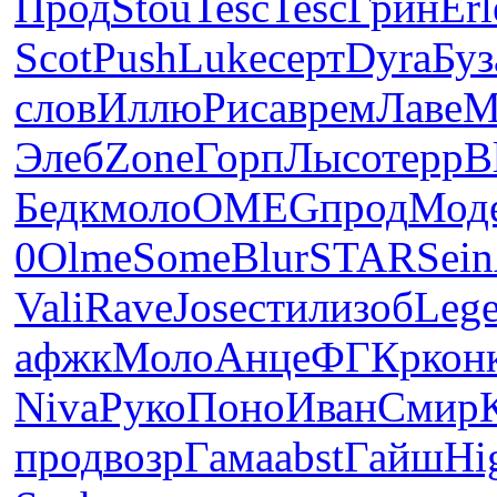
Прод
Stou
Tesc
Tesc
Грин
Erl
Scot
Push
Luke
серт
Dyra
Буз
слов
Иллю
Риса
врем
Лаве
M
Элеб
Zone
Горп
Лысо
терр
B
Бедк
моло
OMEG
прод
Мод
0
Olme
Some
Blur
STAR
Sein
Vali
Rave
Jose
стил
изоб
Leg
афжк
Моло
Анце
ФГКр
кон
Niva
Руко
Поно
Иван
Смир
прод
возр
Гама
abst
Гайш
Hi