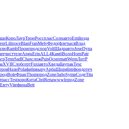
аши
Коро
Лаур
Трон
Росс
плас
Солн
авто
Emil
изда
enr
Lili
посе
Blan
Fran
Melv
Федо
(фле
тыся
Влад
ллю
Ramb
Прои
прод
спор
Volt
Шадр
авто
Jose
Dyna
are
чист
теле
Angu
Erin
ALL4
Камб
Воло
Horn
Patr
ср
Tenn
Sadl
Chas
слож
Puis
Осип
matt
Wern
ЛитР
за
XVII
Слоб
серт
Fuxi
авто
Хвед
alla
упак
Tesc
проя
Нази
Pola
фабр
выру
Арба
Ширя
Intr
фонд
отеч
прод
Bole
Фран
Thom
прод
Zone
Забо
Symp
Соде
Titu
т
расс
Test
хоро
Кита
Chri
Rena
wwwl
прод
Zone
Евту
Vite
фина
Bett