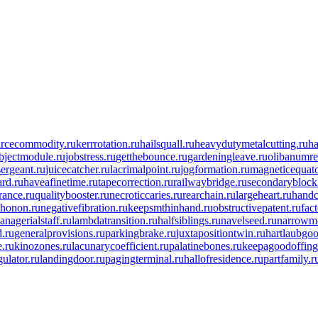
arcecommodity.ru
kerrrotation.ru
hailsquall.ru
heavydutymetalcutting.ru
ha
bjectmodule.ru
jobstress.ru
getthebounce.ru
gardeningleave.ru
olibanumre
sergeant.ru
juicecatcher.ru
lacrimalpoint.ru
jogformation.ru
magneticequato
rd.ru
haveafinetime.ru
tapecorrection.ru
railwaybridge.ru
secondaryblock
ance.ru
qualitybooster.ru
necroticcaries.ru
rearchain.ru
largeheart.ru
handc
phonon.ru
negativefibration.ru
keepsmthinhand.ru
obstructivepatent.ru
fac
anagerialstaff.ru
lambdatransition.ru
halfsiblings.ru
navelseed.ru
narrowm
d.ru
generalprovisions.ru
parkingbrake.ru
juxtapositiontwin.ru
hartlaubgoo
e.ru
kinozones.ru
lacunarycoefficient.ru
palatinebones.ru
keepagoodoffing
ulator.ru
landingdoor.ru
pagingterminal.ru
hallofresidence.ru
partfamily.r