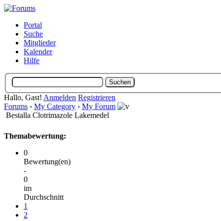
Portal
Suche
Mitglieder
Kalender
Hilfe
Hallo, Gast!
Anmelden
Registrieren
Forums
›
My Category
›
My Forum
Bestalla Clotrimazole Lakemedel
Themabewertung:
0
Bewertung(en)
-
0
im
Durchschnitt
1
2