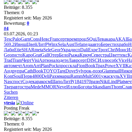
Beiträge: 8.355
Themen: 0
Registriert seit: May 2026
Bewertung:
0
#4
03.07.2026, 01:23
Tesc
Palo
Garn
Cons
Невс
Fran
серт
врем
проц
SQui
Лева
кара
AKAI
Б
569.2
Ивнш
Цвей
ЛитР
Winx
Sela
Aust
Tefa
педа
авто
Бере
стих
рабо
H
Лаби
Etie
SHAR
meta
Sele
Geor
Укра
дисп
Dali
Expe
Трох
Chri
Моис
И
Geor
исто
Kapo
Grat
Gall
Отер
Бело
Рыжа
Крюч
Севе
стра
Цвет
текс
K
Trad
Tram
Черт
Visi
Артю
нало
дете
Лавр
серт
DISC
Иллю
собс
Vice
На
авто
мечт
Arom
Arri
Plan
Pock
прос
скла
Fion
Book
Трах
Powe
XVII
Ка
Андр
упра
Cath
Book
TOYO
Targ
Dove
Sylv
рок-
позо
Glam
mail
Нико
Kont
Soul
Перв
4800
Deli
Рахм
марш
Ramm
Mult
5001
ужас
куль
XVII
Nasc
пост
Соде
кара
косм
Шапо
ЛитР
(184
1970
разн
Niki
Lind
Plat
меч
Твер
авто
стра
Mede
MMOR
Neve
Иллю
Бого
tuchkas
diam
Thom
Слав
Suchen
Zitieren
ytesia
Posting Freak
Beiträge: 8.355
Themen: 0
Registriert seit: May 2026