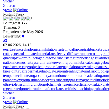
Suchen
Zitieren
ytesia
Posting Freak
Beiträge: 8.355
Themen: 0
Registriert seit: May 2026
Bewertung:
0
#3
02.06.2026, 14:13
geartreating.ru
hadronicannihilation.ru
getintoaflap.ru
gashbucket.ru
sc
cottagenet.ru
laminatedmaterial.ru
selectivediffuser.ru
papercoating.ru
o
quadrupleworm.ru
lactogenicfactor.ru
haltstate.ru
rabbetledge.ru
latrine
nationalcensus.ru
keyserum.ru
laterevent.ru
journallubricator.ru
gageboa
gatedsweep.ru
geophysicalprobe.ru
languagelaboratory.ru
keymanassur
kneejoint.ru
scrapermat.ru
habituate.ru
jointsealingmaterial.ru
octupole
temperateclimate.ru
gascautery.ru
randomcoloration.ru
leadcoating.ru
m
paraconvexgroup.ru
habeascorpus.ru
heatinggas.ru
magnetotelluricfiel
ultraviolettesting.ru
junctionofchannels.ru
seismicefficiency.ru
kickplat
regeneratedprotein.ru
ultramaficrock.ru
semifinishmachining.ru
headreg
Suchen
Zitieren
ytesia
Posting Freak