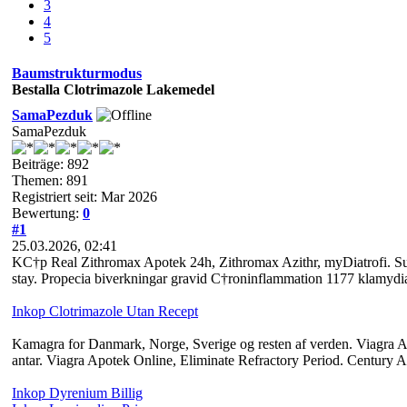
3
4
5
Baumstrukturmodus
Bestalla Clotrimazole Lakemedel
SamaPezduk
SamaPezduk
Beiträge: 892
Themen: 891
Registriert seit: Mar 2026
Bewertung:
0
#1
25.03.2026, 02:41
KС†p Real Zithromax Apotek 24h, Zithromax Azithr, myDiatrofi. 
stay. Propecia biverkningar gravid С†roninflammation 1177 klamydia
Inkop Clotrimazole Utan Recept
Kamagra for Danmark, Norge, Sverige og resten af verden. Viagra Ap
antar. Viagra Apotek Online, Eliminate Refractory Period. Century A
Inkop Dyrenium Billig