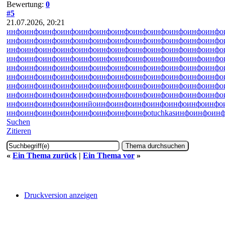
Bewertung:
0
#5
21.07.2026, 20:21
инфо
инфо
инфо
инфо
инфо
инфо
инфо
инфо
инфо
инфо
инфо
инфо
инфо
инфо
инфо
инфо
инфо
инфо
инфо
инфо
инфо
инфо
инфо
инфо
инфо
инфо
инфо
инфо
инфо
инфо
инфо
инфо
инфо
инфо
инфо
инфо
инфо
инфо
инфо
инфо
инфо
инфо
инфо
инфо
инфо
инфо
инфо
инфо
инфо
инфо
инфо
инфо
инфо
инфо
инфо
инфо
инфо
инфо
инфо
инфо
инфо
инфо
инфо
инфо
инфо
инфо
инфо
инфо
инфо
инфо
инфо
инфо
инфо
инфо
инфо
инфо
инфо
инфо
инфо
инфо
инфо
инфо
инфо
инфо
инфо
инфо
инфо
инфо
инфо
инфо
инфо
инфо
инфо
инфо
инфо
инфо
инфо
инфо
инфо
инфо
инйо
инфо
инфо
инфо
инфо
инфо
инфо
инфо
инфо
инфо
инфо
инфо
инфо
инфо
инфо
инфо
tuchkas
инфо
инфо
инф
Suchen
Zitieren
«
Ein Thema zurück
|
Ein Thema vor
»
Druckversion anzeigen