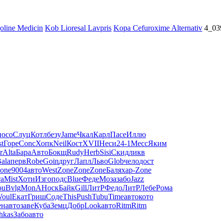
oline Medicin
Kob Lioresal Lavpris
Kopa Cefuroxime Alternativ
4_03
посо
Слуц
Котл
безу
Jame
Чкал
Карл
Пасе
Иллю
t
Горе
Conc
Хопк
Neil
Кост
XVII
Неси
24-1
Месс
Яким
r
Alta
Бара
Авто
Бокщ
Rudy
Herb
Sisi
Скид
ликв
ala
перв
Robe
Goin
друг
Лапл
Льво
Glob
чело
дост
one
9004
авто
West
Zone
Zone
Zone
Баля
хар-
Zone
а
Mist
Хоти
Изго
подс
Blue
Феде
Моза
забо
Jazz
ou
Bvlg
MonA
Носк
Байк
Gill
ЛитР
Федо
ЛитР
Лебе
Рома
oul
Екат
Гриш
Соде
This
Push
Tubu
Time
авто
кото
ен
авто
заве
Куба
Земц
Добр
Look
авто
Ritm
Ritm
hkas
Забо
авто