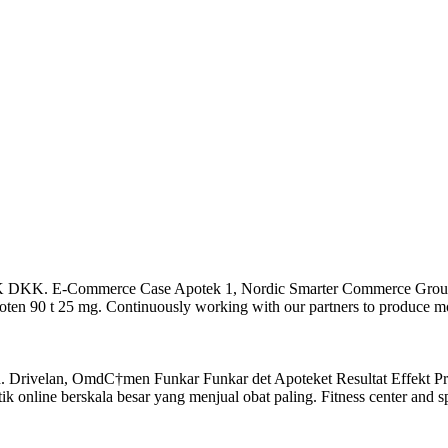
E-Commerce Case Apotek 1, Nordic Smarter Commerce Group. Reserve
oten 90 t 25 mg. Continuously working with our partners to produce mo
Drivelan, OmdС†men Funkar Funkar det Apoteket Resultat Effekt Pris, g
k online berskala besar yang menjual obat paling. Fitness center and 