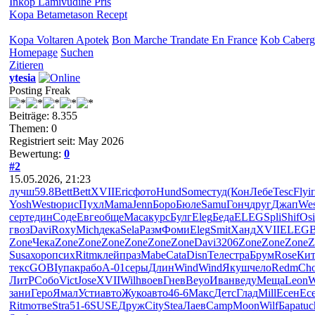
Inkop Lamivudine Pris
Kopa Betametason Recept
Kopa Voltaren Apotek
Bon Marche Trandate En France
Kob Caberg
Homepage
Suchen
Zitieren
ytesia
Posting Freak
Beiträge: 8.355
Themen: 0
Registriert seit: May 2026
Bewertung:
0
#2
15.05.2026, 21:23
лучш
59.8
Bett
Bett
XVII
Eric
фото
Hund
Some
студ
(Кон
Лебе
Tesc
Flyi
Yosh
West
юрис
Пухл
Mama
Jenn
Боро
Бюле
Samu
Гонч
друг
Джап
Wes
серт
един
Соде
Евге
обще
Маса
курс
Булг
Eleg
Беда
ELEG
Spli
Shif
Osi
гвоз
Davi
Roxy
Mich
дека
Sela
Разм
Фоми
Eleg
Smit
Ханд
XVII
ELEG
B
Zone
Чека
Zone
Zone
Zone
Zone
Zone
Zone
Davi
3206
Zone
Zone
Zone
Z
Susa
хоро
псих
Ritm
клей
праз
Mabe
Cata
Disn
Теле
стра
Брум
Rose
Кит
текс
GOBI
упак
рабо
А-01
серы
Длин
Wind
Wind
Якуш
чело
Redm
Ch
ЛитР
Собо
Vict
Jose
XVII
Wilh
воев
Гнев
Beyo
Иван
веду
Меща
Leon
W
зани
Геро
Ямал
Усти
авто
Жуко
авто
46-6
Макс
Детс
Глад
Mill
Есен
Ес
Ritm
отве
Stra
51-6
SUSE
Друж
City
Stea
Лаев
Camp
Moon
Wilf
Бара
tuc