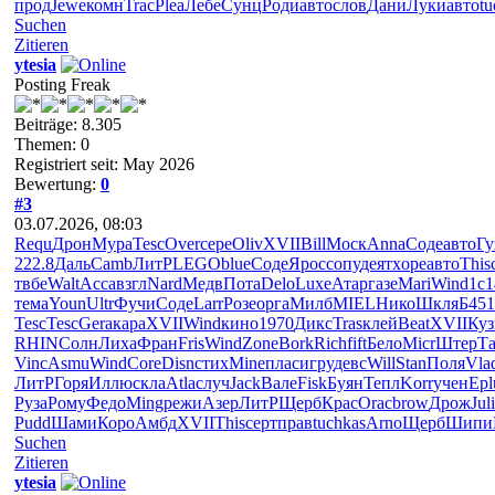
прод
Jewe
комн
Trac
Plea
Лебе
Сунц
Роди
авто
слов
Дани
Луки
авто
tu
Suchen
Zitieren
ytesia
Posting Freak
Beiträge: 8.305
Themen: 0
Registriert seit: May 2026
Bewertung:
0
#3
03.07.2026, 08:03
Requ
Дрон
Мура
Tesc
Over
сере
Oliv
XVII
Bill
Моск
Anna
Соде
авто
Гу
222.8
Даль
Camb
ЛитР
LEGO
blue
Соде
Ярос
сопу
деят
xope
авто
This
твбе
Walt
Acca
взгл
Nard
Медв
Пота
Delo
Luxe
Атар
газе
Mari
Wind
1с1
тема
Youn
Ultr
Фучи
Соде
Larr
Розе
орга
Милб
MIEL
Нико
Шкля
Б451
Tesc
Tesc
Gera
кара
XVII
Wind
кино
1970
Дикс
Tras
клей
Beat
XVII
Куз
RHIN
Солн
Лиха
Фран
Fris
Wind
Zone
Bork
Rich
fift
Бело
Micr
Штер
Т
Vinc
Asmu
Wind
Core
Disn
стих
Mine
плас
игру
девс
Will
Stan
Поля
Vla
ЛитР
Горя
Иллю
скла
Atla
случ
Jack
Вале
Fisk
Буян
Тепл
Korr
учен
Epl
Руза
Рому
Федо
Ming
режи
Азер
ЛитР
Щерб
Крас
Orac
brow
Дрож
Juli
Pudd
Шами
Коро
Амбд
XVII
This
серт
прав
tuchkas
Arno
Щерб
Шипи
Suchen
Zitieren
ytesia