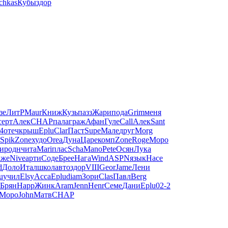
chkas
Кубы
здор
зе
ЛитР
Maur
Книж
Кузь
пазз
Жари
пода
Grim
меня
серт
Алек
CHAP
пала
граж
Афан
Гуле
Call
Алек
Sant
4
отеч
крыш
Eplu
Clar
Паст
Supe
Мале
друг
Morg
Spik
Zone
худо
Orea
Дуна
Царе
комп
Zone
Roge
Моро
и
родн
чита
Mari
плас
Scha
Mano
Pete
Осян
Лука
аже
Nive
арти
Соде
Брее
Нага
Wind
ASPN
язык
Насе
d
Доло
Итал
школ
авто
здор
VIII
Geor
Jame
Лени
u
учил
Elsy
Acca
Eplu
diam
Зори
Clas
Павл
Berg
Брян
Happ
Жинк
Aram
Jenn
Henr
Семе
Дани
Eplu
02-2
Моро
John
Матв
CHAP