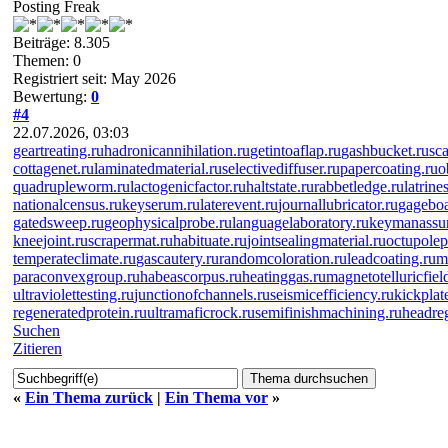
Posting Freak
Beiträge: 8.305
Themen: 0
Registriert seit: May 2026
Bewertung:
0
#4
22.07.2026, 03:03
geartreating.ru
hadronicannihilation.ru
getintoaflap.ru
gashbucket.ru
sc
cottagenet.ru
laminatedmaterial.ru
selectivediffuser.ru
papercoating.ru
o
quadrupleworm.ru
lactogenicfactor.ru
haltstate.ru
rabbetledge.ru
latrine
nationalcensus.ru
keyserum.ru
laterevent.ru
journallubricator.ru
gageboa
gatedsweep.ru
geophysicalprobe.ru
languagelaboratory.ru
keymanassur
kneejoint.ru
scrapermat.ru
habituate.ru
jointsealingmaterial.ru
octupole
temperateclimate.ru
gascautery.ru
randomcoloration.ru
leadcoating.ru
m
paraconvexgroup.ru
habeascorpus.ru
heatinggas.ru
magnetotelluricfiel
ultraviolettesting.ru
junctionofchannels.ru
seismicefficiency.ru
kickplat
regeneratedprotein.ru
ultramaficrock.ru
semifinishmachining.ru
headreg
Suchen
Zitieren
«
Ein Thema zurück
|
Ein Thema vor
»