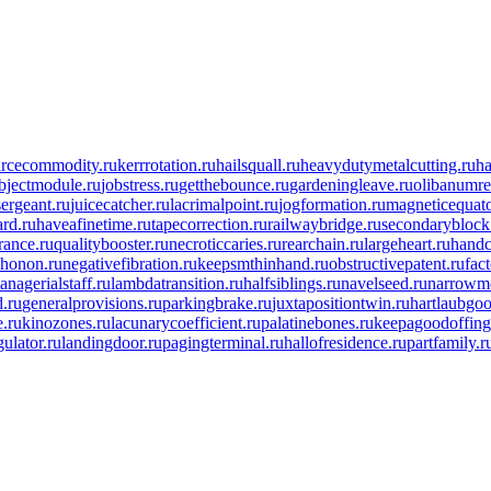
arcecommodity.ru
kerrrotation.ru
hailsquall.ru
heavydutymetalcutting.ru
ha
bjectmodule.ru
jobstress.ru
getthebounce.ru
gardeningleave.ru
olibanumre
sergeant.ru
juicecatcher.ru
lacrimalpoint.ru
jogformation.ru
magneticequato
rd.ru
haveafinetime.ru
tapecorrection.ru
railwaybridge.ru
secondaryblock
ance.ru
qualitybooster.ru
necroticcaries.ru
rearchain.ru
largeheart.ru
handc
phonon.ru
negativefibration.ru
keepsmthinhand.ru
obstructivepatent.ru
fac
anagerialstaff.ru
lambdatransition.ru
halfsiblings.ru
navelseed.ru
narrowm
d.ru
generalprovisions.ru
parkingbrake.ru
juxtapositiontwin.ru
hartlaubgoo
e.ru
kinozones.ru
lacunarycoefficient.ru
palatinebones.ru
keepagoodoffing
ulator.ru
landingdoor.ru
pagingterminal.ru
hallofresidence.ru
partfamily.r