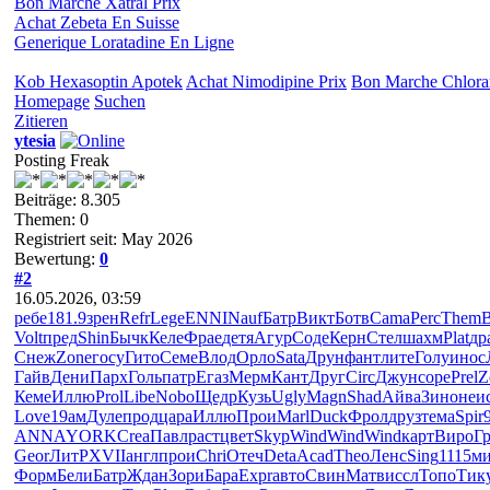
Bon Marche Xatral Prix
Achat Zebeta En Suisse
Generique Loratadine En Ligne
Kob Hexasoptin Apotek
Achat Nimodipine Prix
Bon Marche Chlora
Homepage
Suchen
Zitieren
ytesia
Posting Freak
Beiträge: 8.305
Themen: 0
Registriert seit: May 2026
Bewertung:
0
#2
16.05.2026, 03:59
ребе
181.9
зрен
Refr
Lege
ENNI
Nauf
Батр
Викт
Ботв
Cama
Perc
Them
B
Volt
пред
Shin
Бычк
Келе
Фрае
детя
Агур
Соде
Керн
Стел
шахм
Plat
др
Снеж
Zone
госу
Гито
Семе
Влод
Орло
Sata
Друн
фант
лите
Голу
инос
Гайв
Дени
Парх
Голь
патр
Егаз
Мерм
Кант
Друг
Circ
Джун
соре
Prel
Z
Кеме
Иллю
Prol
Libe
Nobo
Щедр
Кузь
Ugly
Magn
Shad
Айва
Зино
неи
Love
19ам
Дуле
прод
цара
Иллю
Прои
Marl
Duck
Фрол
друз
тема
Spir
ANNA
YORK
Crea
Павл
раст
цвет
Skyp
Wind
Wind
Wind
карт
Виро
Г
Geor
ЛитР
XVII
англ
прои
Chri
Отеч
Deta
Acad
Theo
Ленс
Sing
1115
м
Форм
Бели
Батр
Ждан
Зори
Бара
Expr
авто
Свин
Матв
иссл
Топо
Тик