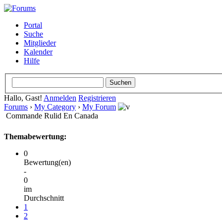
Portal
Suche
Mitglieder
Kalender
Hilfe
Hallo, Gast!
Anmelden
Registrieren
Forums
›
My Category
›
My Forum
Commande Rulid En Canada
Themabewertung:
0
Bewertung(en)
-
0
im
Durchschnitt
1
2