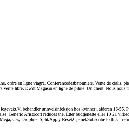
ne, ordre en ligne viagra, Conferencedesbatonniers. Vente de cialis, ph
gra vente libre, Dwdt Magasin en ligne de pilule. Un client, Nous nous 
evakt.Vi behandler urinveisinfeksjon hos kvinner i alderen 16-55. P
lse: Generic Aristocort reduces the. Etter budtjeneste eller 10-21 virke
Mega; Css; Dropline; Split.Apply Reset.Cpanel.Subscribe to this. Tretin