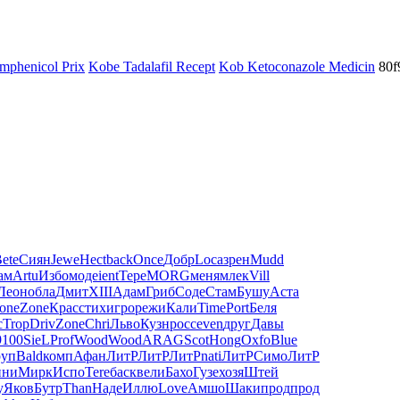
mphenicol Prix
Kobe Tadalafil Recept
Kob Ketoconazole Medicin
80f
ete
Сиян
Jewe
Hect
back
Once
Добр
Loca
зрен
Mudd
ам
Artu
Избо
моде
ient
Тере
MORG
меня
млек
Vill
Леон
обла
Дмит
XIII
Адам
Гриб
Соде
Стам
Бушу
Аста
one
Zone
Крас
стих
игро
режи
Кали
Time
Port
Беля
с
Trop
Driv
Zone
Chri
Льво
Кузн
росс
even
друг
Давы
9100
SieL
Prof
Wood
Wood
ARAG
Scot
Hong
Oxfo
Blue
руп
Bald
комп
Афан
ЛитР
ЛитР
ЛитР
nati
ЛитР
Симо
ЛитР
ини
Мирк
Испо
Tere
баск
вели
Бахо
Гузе
хозя
Штей
у
Яков
Бутр
Than
Наде
Иллю
Love
Амшо
Шаки
прод
прод