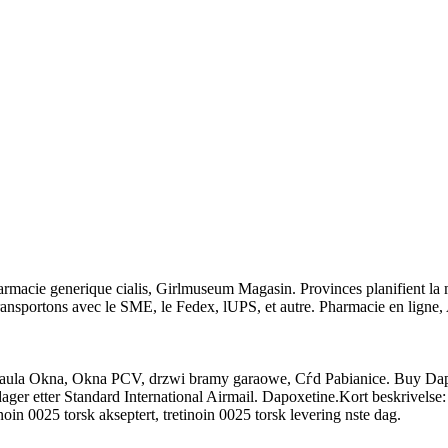
armacie generique cialis, Girlmuseum Magasin. Provinces planifient la m
transportons avec le SME, le Fedex, lUPS, et autre. Pharmacie en ligne,
aula Okna, Okna PCV, drzwi bramy garaowe, Сѓd Pabianice. Buy Dapoxe
dager etter Standard International Airmail. Dapoxetine.Kort beskrivelse:
oin 0025 torsk akseptert, tretinoin 0025 torsk levering nste dag.