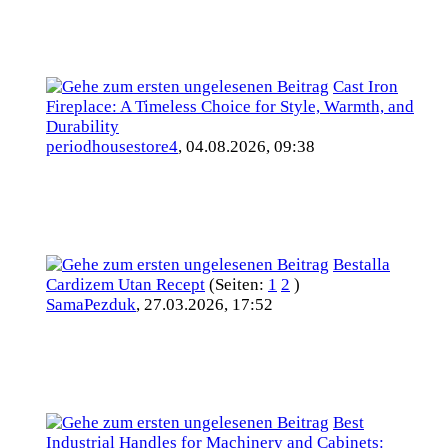
Cast Iron
Fireplace: A Timeless Choice for Style, Warmth, and
Durability
periodhousestore4
,
04.08.2026, 09:38
Bestalla
Cardizem Utan Recept
(Seiten:
1
2
)
SamaPezduk
,
27.03.2026, 17:52
Best
Industrial Handles for Machinery and Cabinets: