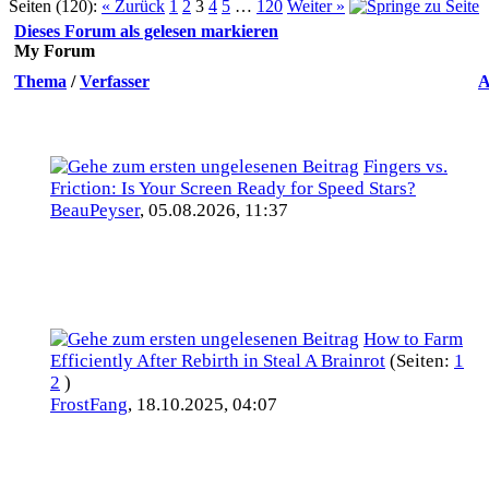
Seiten (120):
« Zurück
1
2
3
4
5
…
120
Weiter »
Dieses Forum als gelesen markieren
My Forum
Thema
/
Verfasser
A
Fingers vs.
Friction: Is Your Screen Ready for Speed Stars?
BeauPeyser
,
05.08.2026, 11:37
How to Farm
Efficiently After Rebirth in Steal A Brainrot
(Seiten:
1
2
)
FrostFang
,
18.10.2025, 04:07