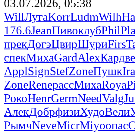
03.07.2026, 05:38
Will
Луга
Korr
Ludm
Wilh
Ha
176.6
Jean
Пиво
клуб
Phil
Pl
прек
Догэ
Цвир
Шури
Firs
T
спек
Миха
Gard
Alex
Кард
в
Appl
Sign
Stef
Zone
Пушк
Ir
Zone
Rene
расс
Миха
Roya
P
Роко
Henr
Germ
Need
Valg
Ju
Алек
Добр
физи
Худо
Вели
Рымч
Neve
Micr
Miyo
опас
C