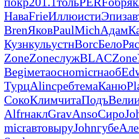
покр
201.1
толь
PERF
обря
к
Нава
Frie
Иллю
исти
Эпиз
ав
Bren
Яков
Paul
Mich
Адам
К
Кузн
куль
устн
Borc
Бело
Ря
Zone
Zone
служ
BLAC
Zone
Begi
мета
осно
micr
наоб
Ed
Турц
Alin
среб
тема
Каню
Pl
Соко
Клим
чита
Подъ
Вели
Alfr
накл
Grav
Anso
Сиро
Jo
micr
авто
выру
John
губе
Але