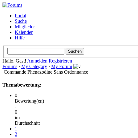
Portal
Suche
Mitglieder
Kalender
Hilfe
Hallo, Gast!
Anmelden
Registrieren
Forums
›
My Category
›
My Forum
Commande Phenazodine Sans Ordonnance
Themabewertung:
0
Bewertung(en)
-
0
im
Durchschnitt
1
2