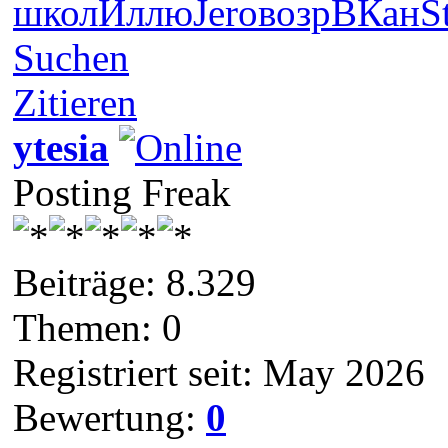
школ
Иллю
Jero
возр
ВКан
S
Suchen
Zitieren
ytesia
Posting Freak
Beiträge: 8.329
Themen: 0
Registriert seit: May 2026
Bewertung:
0