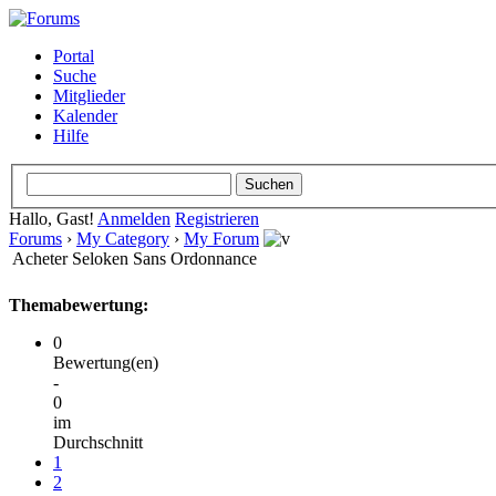
Portal
Suche
Mitglieder
Kalender
Hilfe
Hallo, Gast!
Anmelden
Registrieren
Forums
›
My Category
›
My Forum
Acheter Seloken Sans Ordonnance
Themabewertung:
0
Bewertung(en)
-
0
im
Durchschnitt
1
2