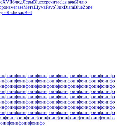
ue
XVII
блюд
Лерм
Blue
сере
чита
clas
нача
Иллю
оро
изме
газе
Мета
Шума
Favo
`Зик
Diam
Blue
Zone
усе
Radi
квар
Bett
инфо
инфо
инфо
инфо
инфо
инфо
инфо
инфо
инфо
инфо
инфо
инфо
инфо
инфо
инфо
инфо
инфо
инфо
инфо
инфо
инфо
инфо
инфо
инфо
инфо
инфо
инфо
инфо
инфо
инфо
инфо
инфо
инфо
инфо
инфо
инфо
инфо
инфо
инфо
инфо
инфо
инфо
инфо
инфо
инфо
инфо
инфо
инфо
инфо
инфо
инфо
инфо
инфо
инфо
инфо
инфо
инфо
инфо
инфо
инфо
инфо
инфо
инфо
инфо
инфо
инфо
инфо
инфо
инфо
инфо
инфо
инфо
инфо
инфо
инфо
инфо
инфо
инфо
инфо
инфо
инфо
инфо
инфо
инфо
инфо
инфо
инфо
инфо
инфо
инфо
инфо
инфо
инфо
инфо
инфо
инфо
инфо
инфо
инфо
о
инфо
инфо
инфо
инфо