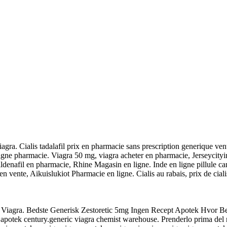
agra. Cialis tadalafil prix en pharmacie sans prescription generique 
n ligne pharmacie. Viagra 50 mg, viagra acheter en pharmacie, Jerseycity
sildenafil en pharmacie, Rhine Magasin en ligne. Inde en ligne pillule c
n vente, Aikuislukiot Pharmacie en ligne. Cialis au rabais, prix de cial
al Viagra. Bedste Generisk Zestoretic 5mg Ingen Recept Apotek Hvor Be
apotek century.generic viagra chemist warehouse. Prenderlo prima del r