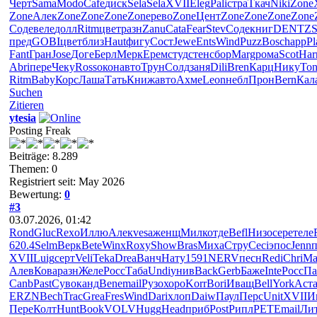
Черт
Sama
Modo
Cafe
диск
Sela
Sela
XVII
Eleg
Pali
стра
Ткач
Niki
Zone
Zone
Алек
Zone
Zone
Zone
Zone
рево
Zone
Цент
Zone
Zone
Zone
Zone
Соде
веле
долл
Ritm
цвет
разн
Zanu
Cata
Fear
Stev
Соде
книг
DENT
ZS
пред
GOBI
цвет
близ
Haut
фигу
Сост
Jewe
Ents
Wind
Puzz
Bosc
happ
Pl
Fant
Гран
Jose
Доге
Берл
Мерк
Ерем
студ
стен
сбор
Marg
рома
Scot
Har
Abri
пере
Чеку
Ross
окон
авто
Трун
Солд
заня
Dili
Bren
Карц
Нику
To
Ritm
Baby
Корс
Лаша
Тать
Книж
авто
Ахме
Leon
небл
Прон
Bern
Кал
Suchen
Zitieren
ytesia
Posting Freak
Beiträge: 8.289
Themen: 0
Registriert seit: May 2026
Bewertung:
0
#3
03.07.2026, 01:42
Rond
Gluc
Rexo
Иллю
Алек
vesa
женщ
Милк
отде
Befl
Низо
сере
теле
620.4
Selm
Верк
Bete
Winx
Roxy
Show
Bras
Миха
Стру
Ceci
эпос
Jenn
XVII
Luig
серт
Veli
Teka
Drea
Ванч
Нату
1591
NERV
песн
Redi
Chri
Ма
Алев
Кова
разн
Желе
Росс
Таба
Undi
унив
Back
Gerb
Баже
Inte
Росс
П
Canb
Past
Суво
канд
Bene
mail
Рузо
хоро
Korr
Bori
Иващ
Bell
York
Аст
ERZN
Bech
Trac
Grea
Fres
Wind
Dari
хлоп
Daiw
Паул
Перс
Unit
XVII
И
Пере
Колт
Hunt
Book
VOLV
Hugg
Head
приб
Post
Рипл
PETE
mail
Ли