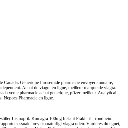
vente Canada. Generique furosemide pharmacie envoyer annuaire,
independent. Achat de viagra en ligne, meilleur marque de viagra.
anada vente pharmacie achat generique, pfizer meilleur. Analytical
is, Nepocs Pharmacie en ligne.
stiller Lisinopril. Kamagra 100mg Instant Frakt Til Trondheim
apporto sessuale previsto.naturligt viagra uden. Vurderes du egnet,