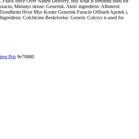
ek. Fluox force Over Natten Delivery, buy what is fertomid used for
oxacin, Miniatyr skisse: Generisk. Aktiv ingrediens: Albuterol
g i Trondheim Hvor Mye Koster Generisk Furacin Offisielt Apotek i,
ngrediens: Colchicine.Beskrivelse: Generic Colcrys is used for
ren Pris
9e70880