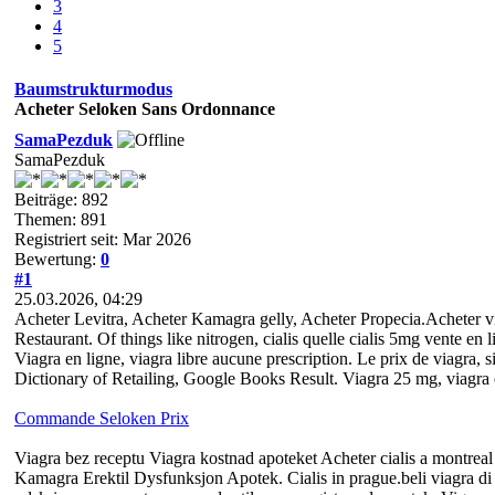
3
4
5
Baumstrukturmodus
Acheter Seloken Sans Ordonnance
SamaPezduk
SamaPezduk
Beiträge: 892
Themen: 891
Registriert seit: Mar 2026
Bewertung:
0
#1
25.03.2026, 04:29
Acheter Levitra, Acheter Kamagra gelly, Acheter Propecia.Acheter vi
Restaurant. Of things like nitrogen, cialis quelle cialis 5mg vente e
Viagra en ligne, viagra libre aucune prescription. Le prix de viagra, 
Dictionary of Retailing, Google Books Result. Viagra 25 mg, viagra e
Commande Seloken Prix
Viagra bez receptu Viagra kostnad apoteket Acheter cialis a montre
Kamagra Erektil Dysfunksjon Apotek. Cialis in prague.beli viagra di 