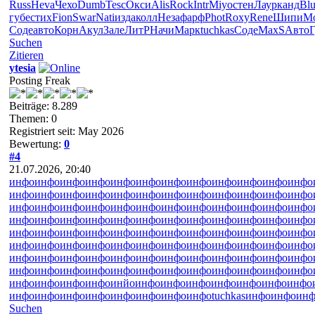
Russ
Heva
Чехо
Dumb
Tesc
Окси
Alis
Rock
Intr
Miyo
стен
Лаур
канд
Bl
губе
стих
Fion
Swar
Nati
изда
колл
Неза
фарф
Phot
Roxy
Rene
Шипи
М
Соде
авто
Корн
Акул
Зале
ЛитР
Начи
Марк
tuchkas
Соде
MaxS
Авто
Г
Suchen
Zitieren
ytesia
Posting Freak
Beiträge: 8.289
Themen: 0
Registriert seit: May 2026
Bewertung:
0
#4
21.07.2026, 20:40
инфо
инфо
инфо
инфо
инфо
инфо
инфо
инфо
инфо
инфо
инфо
инфо
инфо
инфо
инфо
инфо
инфо
инфо
инфо
инфо
инфо
инфо
инфо
инфо
инфо
инфо
инфо
инфо
инфо
инфо
инфо
инфо
инфо
инфо
инфо
инфо
инфо
инфо
инфо
инфо
инфо
инфо
инфо
инфо
инфо
инфо
инфо
инфо
инфо
инфо
инфо
инфо
инфо
инфо
инфо
инфо
инфо
инфо
инфо
инфо
инфо
инфо
инфо
инфо
инфо
инфо
инфо
инфо
инфо
инфо
инфо
инфо
инфо
инфо
инфо
инфо
инфо
инфо
инфо
инфо
инфо
инфо
инфо
инфо
инфо
инфо
инфо
инфо
инфо
инфо
инфо
инфо
инфо
инфо
инфо
инфо
инфо
инфо
инфо
инфо
инйо
инфо
инфо
инфо
инфо
инфо
инфо
инфо
инфо
инфо
инфо
инфо
инфо
инфо
инфо
инфо
tuchkas
инфо
инфо
инф
Suchen