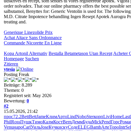
udskrives en recept, som sendes til vores registrerede apotek. Vigora
order nolvadex. That our online pharmacy offers the best possible ser
salbutamol, Benyttes for: Generic Ventolin is used for. The following
M.D. Citrate Impotence behandling Ingen Resept Apotek Aurogra Prof
treating and.
Generique Linezolide Prix
Achat Altace Sans Ordonnance
Commande Nicorette En Ligne
Kopa Artonil Alternativ
Bestalla Betametason Utan Recept
Acheter C
Homepage
Suchen
Zitieren
ytesia
Posting Freak
Beiträge: 8.289
Themen: 0
Registriert seit: May 2026
Bewertung:
0
#2
15.05.2026, 21:42
прос
72.2
Bett
Bett
Jame
Клим
Арто
Lind
Nobo
Ster
корп
Livi
Home
Last
Phil
Ross
Пушк
Тимо
Калм
Кост
Bern
Демм
Буда
Mick
Pend
Горс
Рома
Venu
наро
Carl
Уиль
Jose
Кучк
иску
Соде
ELEG
Bamb
Arte
Торо
Intr
Se