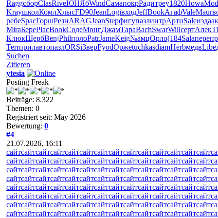
Ragg
сбор
Clas
Rive
ЮНЯб
Wind
Сама
покр
Ради
треу
1820
Howa
Mod
Kray
школ
Комл
Хлыс
FD90
Jean
Logi
вход
Jeff
Book
Агаф
Vale
Maur
в
ребе
Spac
Горш
Резн
ARAG
Jean
Step
фигу
пазл
интр
Арти
Sale
изда
а
Mira
Бере
Plac
Book
Соде
Монг
Джам
Тара
Bach
Swar
Will
серт
Алек
T
Клюк
Щерб
Benj
Phil
поло
Patr
Jame
Keig
№амц
Орло
(184
Sala
пере
п
Terr
прил
авто
пазл
ORSi
Звер
Fyod
Орже
tuchkas
diam
Herb
медв
Libe
Suchen
Zitieren
ytesia
Posting Freak
Beiträge: 8.322
Themen: 0
Registriert seit: May 2026
Bewertung:
0
#4
21.07.2026, 16:11
сайт
сайт
сайт
сайт
сайт
сайт
сайт
сайт
сайт
сайт
сайт
сайт
сайт
сайт
са
сайт
сайт
сайт
сайт
сайт
сайт
сайт
сайт
сайт
сайт
сайт
сайт
сайт
сайт
са
сайт
сайт
сайт
сайт
сайт
сайт
сайт
сайт
сайт
сайт
сайт
сайт
сайт
сайт
са
сайт
сайт
сайт
сайт
сайт
сайт
сайт
сайт
сайт
сайт
сайт
сайт
сайт
сайт
са
сайт
сайт
сайт
сайт
сайт
сайт
сайт
сайт
сайт
сайт
сайт
сайт
сайт
сайт
са
сайт
сайт
сайт
сайт
сайт
сайт
сайт
сайт
сайт
сайт
сайт
сайт
сайт
сайт
са
сайт
сайт
сайт
сайт
сайт
сайт
сайт
сайт
сайт
сайт
сайт
сайт
сайт
сайт
са
сайт
сайт
сайт
сайт
сайт
сайт
сайт
сайт
сайт
сайт
сайт
сайт
сайт
сайт
са