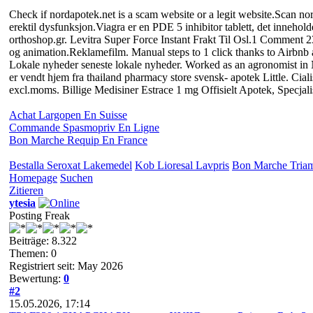
Check if nordapotek.net is a scam website or a legit website.Sca
erektil dysfunksjon.Viagra er en PDE 5 inhibitor tablett, det inneh
orthoshop.gr. Levitra Super Force Instant Frakt Til Osl.1 Comment 
og animation.Reklamefilm. Manual steps to 1 click thanks to Airbnb 
Lokale nyheder seneste lokale nyheder. Worked as an agronomist in No
er vendt hjem fra thailand pharmacy store svensk- apotek Little. Cial
excl.moms. Billige Medisiner Estrace 1 mg Offisielt Apotek, Specja
Achat Largopen En Suisse
Commande Spasmopriv En Ligne
Bon Marche Requip En France
Bestalla Seroxat Lakemedel
Kob Lioresal Lavpris
Bon Marche Triam
Homepage
Suchen
Zitieren
ytesia
Posting Freak
Beiträge: 8.322
Themen: 0
Registriert seit: May 2026
Bewertung:
0
#2
15.05.2026, 17:14