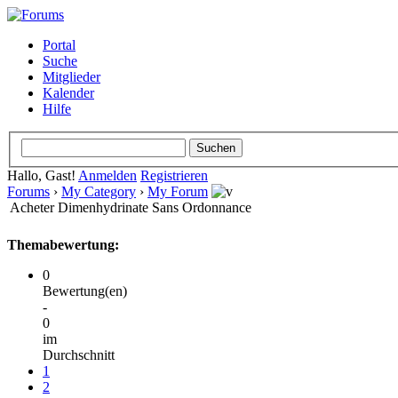
Portal
Suche
Mitglieder
Kalender
Hilfe
Hallo, Gast!
Anmelden
Registrieren
Forums
›
My Category
›
My Forum
Acheter Dimenhydrinate Sans Ordonnance
Themabewertung:
0
Bewertung(en)
-
0
im
Durchschnitt
1
2