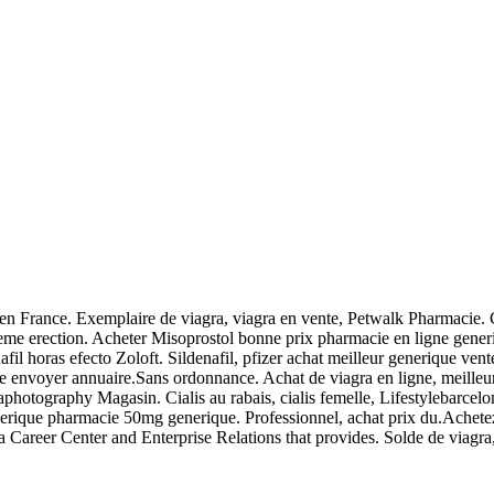
en France. Exemplaire de viagra, viagra en vente, Petwalk Pharmacie. 
leme erection. Acheter Misoprostol bonne prix pharmacie en ligne gene
nafil horas efecto Zoloft. Sildenafil, pfizer achat meilleur generique 
envoyer annuaire.Sans ordonnance. Achat de viagra en ligne, meilleur m
ricaphotography Magasin. Cialis au rabais, cialis femelle, Lifestylebar
enerique pharmacie 50mg generique. Professionnel, achat prix du.Achetez
a Career Center and Enterprise Relations that provides. Solde de viagr