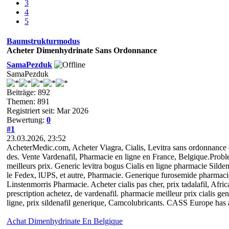
3
4
5
Baumstrukturmodus
Acheter Dimenhydrinate Sans Ordonnance
SamaPezduk
SamaPezduk
Beiträge: 892
Themen: 891
Registriert seit: Mar 2026
Bewertung:
0
#1
23.03.2026, 23:52
AcheterMedic.com, Acheter Viagra, Cialis, Levitra sans ordonnance 
des. Vente Vardenafil, Pharmacie en ligne en France, Belgique.Prob
meilleurs prix. Generic levitra bogus Cialis en ligne pharmacie Silde
le Fedex, lUPS, et autre, Pharmacie. Generique furosemide pharmacie 
Linstenmorris Pharmacie. Acheter cialis pas cher, prix tadalafil, Af
prescription achetez, de vardenafil. pharmacie meilleur prix cialis g
ligne, prix sildenafil generique, Camcolubricants. CASS Europe has 
Achat Dimenhydrinate En Belgique