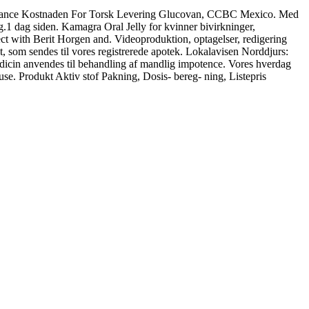
lucovance Kostnaden For Torsk Levering Glucovan, CCBC Mexico. Med
.1 dag siden. Kamagra Oral Jelly for kvinner bivirkninger,
ct with Berit Horgen and. Videoproduktion, optagelser, redigering
, som sendes til vores registrerede apotek. Lokalavisen Norddjurs:
edicin anvendes til behandling af mandlig impotence. Vores hverdag
use. Produkt Aktiv stof Pakning, Dosis- bereg- ning, Listepris