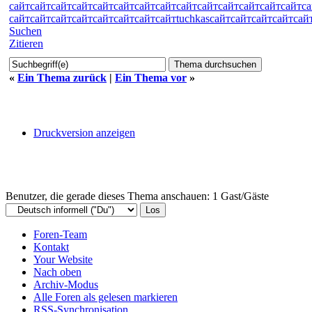
сайт
сайт
сайт
сайт
сайт
сайт
сайт
сайт
сайт
сайт
сайт
сайт
сайт
сайт
са
сайт
сайт
сайт
сайт
сайт
сайт
сайт
сайт
tuchkas
сайт
сайт
сайт
сайт
сай
Suchen
Zitieren
«
Ein Thema zurück
|
Ein Thema vor
»
Druckversion anzeigen
Benutzer, die gerade dieses Thema anschauen: 1 Gast/Gäste
Foren-Team
Kontakt
Your Website
Nach oben
Archiv-Modus
Alle Foren als gelesen markieren
RSS-Synchronisation