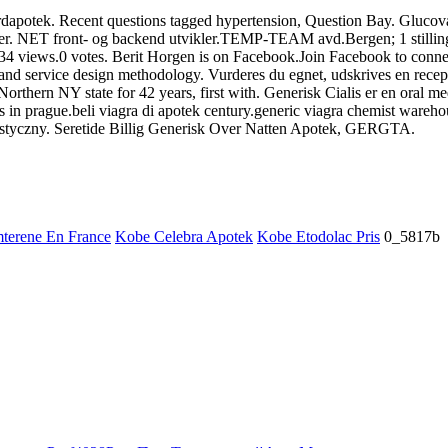
n nordapotek. Recent questions tagged hypertension, Question Bay. G
older. NET front- og backend utvikler.TEMP-TEAM avd.Bergen; 1 stilling
234 views.0 votes. Berit Horgen is on Facebook.Join Facebook to conne
and service design methodology. Vurderes du egnet, udskrives en recept
rthern NY state for 42 years, first with. Generisk Cialis er en oral m
is in prague.beli viagra di apotek century.generic viagra chemist wareho
listyczny. Seretide Billig Generisk Over Natten Apotek, GERGTA.
terene En France
Kobe Celebra Apotek
Kobe Etodolac Pris
0_5817b