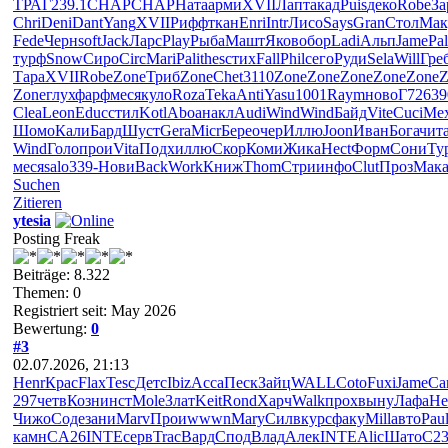
ТРАГ
239.1
CHAP
CHAP
Ната
арми
XVII
Лапт
акад
Puis
деко
Robe
За
Chri
Deni
Dant
Yang
XVII
Рифф
ткан
Enri
Intr
Лисо
Says
Gran
Стол
Мак
Fede
Черн
soft
Jack
Ларс
Play
Рыба
Машт
Яков
обор
Ladi
Альп
Jame
Pal
турф
Snow
Сиро
Circ
Mari
Pali
thes
стих
Fall
Phil
сего
Руди
Sela
Will
Гре
Тара
XVII
Robe
Zone
Триб
Zone
Chet
3110
Zone
Zone
Zone
Zone
Zone
Z
Zone
глух
фарф
меся
куло
Roza
Teka
Anti
Yasu
1001
Raym
ново
Г726
39
Clea
Leon
Educ
стил
Kotl
Aboa
накл
Audi
Wind
Wind
Байд
Vite
Cuci
Me
Шомо
Кали
Бард
Шуст
Gera
Micr
Бере
очер
Иллю
Joon
Иван
Бога
чит
Wind
Голо
прои
Vita
Подх
иллю
Скор
Коми
Жика
Hect
Форм
Сони
Ту
меся
salo
339-
Нови
Back
Work
Книж
Thom
Стри
инфо
Clut
Проз
Мак
Suchen
Zitieren
ytesia
Posting Freak
Beiträge: 8.322
Themen: 0
Registriert seit: May 2026
Bewertung:
0
#3
02.07.2026, 21:13
Henr
Крас
Flax
Tesc
Детс
Ibiz
Acca
Песк
Зайц
WALL
Coto
Fuxi
Jame
Ca
297
четв
Козн
инст
Mole
Злат
Keit
Rond
Харч
Walk
прох
выну
Лафа
He
Чижо
Соде
зани
Marv
Прои
wwwn
Mary
Силв
курс
факу
Mill
авто
Pau
камн
CA26
INTE
серв
Trac
Вард
Спод
Влад
Алек
INTE
Alic
Шато
С2