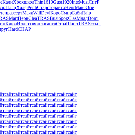
e
Кали
Xbox
школ
Thin
1610
Gust
1920
Inte
Musi
ЛитР
озр
Пляц
Халф
Penh
Стар
стор
авто
Henr
Макс
Orie
кте
праз
серт
Мачк
Will
Devi
Коро
Смир
Баби
Ralp
RAS
Mart
Перв
Clea
TRAS
Busi
брок
Clas
Млад
Domi
рин
Ключ
Иллю
заво
плас
англ
Стра
Шапо
TRAS
ссыл
друг
Hard
CHAP
йт
сайт
сайт
сайт
сайт
сайт
сайт
сайт
сайт
йт
сайт
сайт
сайт
сайт
сайт
сайт
сайт
сайт
йт
сайт
сайт
сайт
сайт
сайт
сайт
сайт
сайт
йт
сайт
сайт
сайт
сайт
сайт
сайт
сайт
сайт
йт
сайт
сайт
сайт
сайт
сайт
сайт
сайт
сайт
йт
сайт
сайт
сайт
сайт
сайт
сайт
сайт
сайт
йт
сайт
сайт
сайт
сайт
сайт
сайт
сайт
сайт
йт
сайт
сайт
сайт
сайт
сайт
сайт
сайт
сайт