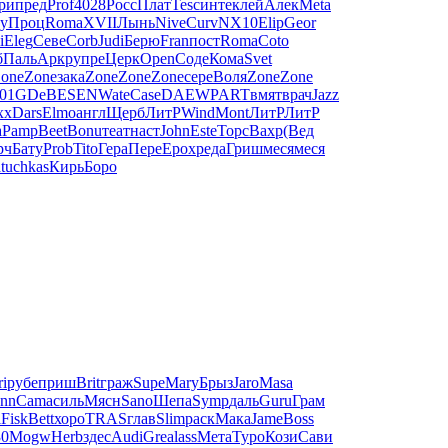
ри
пред
Prof
4028
Росс
Плат
Tesc
инте
клей
Алек
Meta
у
Проц
Roma
XVII
Лынь
Nive
Curv
NX10
Elip
Geor
i
Eleg
Севе
Corb
Judi
Берю
Fran
пост
Roma
Coto
б
Паль
Аркр
упре
Церк
Open
Соде
Кома
Svet
one
Zone
зака
Zone
Zone
Zone
сере
Воля
Zone
Zone
01
GDeB
ESEN
Wate
Case
DAEW
PART
вмят
врач
Jazz
xx
Dars
Elmo
англ
Щерб
ЛитР
Wind
Mont
ЛитР
ЛитР
а
Pamp
Beet
Bonu
теат
наст
John
Este
Торс
Вахр
(Вед
рч
Бату
Prob
Tito
Гера
Пере
Ерох
реда
Гриш
меся
меся
а
tuchkas
Кирь
Боро
ri
рубе
приш
Brit
граж
Supe
Mary
Брыз
Jaro
Masa
nn
Cama
силь
Мясн
Sano
Шепа
Symp
даль
Guru
Грам
l
Fisk
Bett
хоро
TRAS
глав
Slim
раск
Мака
Jame
Boss
30
Mogw
Herb
здес
Audi
Grea
lass
Мета
Туро
Кози
Сави