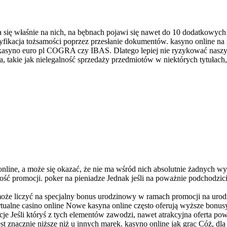
a się właśnie na nich, na bębnach pojawi się nawet do 10 dodatkowy
ikacja tożsamości poprzez przesłanie dokumentów. kasyno online na z
asyno euro pl COGRA czy IBAS. Dlatego lepiej nie ryzykować naszyc
ka, takie jak nielegalność sprzedaży przedmiotów w niektórych tytuła
line, a może się okazać, że nie ma wśród nich absolutnie żadnych w
lność promocji. poker na pieniadze Jednak jeśli na poważnie podchodzic
może liczyć na specjalny bonus urodzinowy w ramach promocji na uro
alne casino online Nowe kasyna online często oferują wyższe bonusy, 
cje Jeśli któryś z tych elementów zawodzi, nawet atrakcyjna oferta p
st znасznіе nіższе nіż u іnnусh mаrеk. kasyno online jak grac Cóż, dla