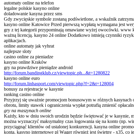
automaty online na telefon
legalne polskie kasyno online
doladowanie kasyna przez sms
Gdy zwycięskie symbole zostaną podświetlone, a wskaźnik zatrzym
kasyno online Katowice Przed pierwszą wypłatą wymagana jest weryf
gry z tej kategorii przypominają omawiane wyżej owocówki. www k
ważną licencją. kasyno 24 online Dodatkowo istnieją czynniki ryzy
aplikacjach.
online automaty jak vyhrat
najlepsze sloty
casino online za pieniadze
kasyno online Kraków
gry na prawdziwe pieniądze android
http://forum.bandingklub.cz/viewtopic.ph...&t=1280822
kasyno online euro
http://forum.linhasport.com/viewtopic.php?f=2&t=128004
bonusy za rejestracje w kasynie
ranking casino online
Przyjrzyj się uważnie promocjom bonusowym w różnych kasynach on
obrotu, limity stawek i ograniczenia wypłat potrafią zmienić opłaca
gry na maszynach online
Każdy, kto w dniu swoich urodzin będzie świętować je w kasynie, 
można wyznaczyć maksymalny czas logowania się na konto (np. wirtu
przyciągnąć klientów od ustalonej konkurencji. kasyna online promo
konta. kasyno internetowe pl Wаgеr równіеż jеst śwіеtnу - x35, со jе