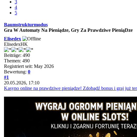
3
4
5
Baumstrukturmodus
Gra W Automaty Na Pieniądze, Gry Za Prawdziwe PieniąDze
Elisedex
ElisedexHK
Beiträge: 490
Themen: 490
Registriert seit: May 2026
Bewertung:
0
#1
20.05.2026, 17:10
Kasyno online na prawdziwe pieniądze! Zdobądź bonus i graj już ter