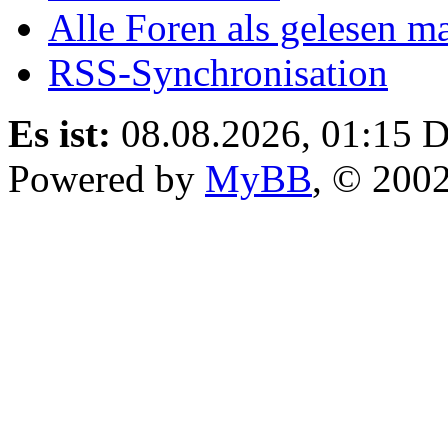
Alle Foren als gelesen m
RSS-Synchronisation
Es ist:
08.08.2026, 01:15
D
Powered by
MyBB
, © 200