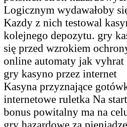
Logicznym wydawałoby się,
Kazdy z nich testowal kasy
kolejnego depozytu. gry ka
się przed wzrokiem ochrony
online automaty jak vyhrat
gry kasyno przez internet
Kasyna przyznające gotówkę
internetowe ruletka Na sta
bonus powitalny ma na celu
gry hazardowe za pieniadz