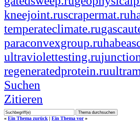
gatedsweep.ru
geophysicalp
kneejoint.ru
scrapermat.ru
ha
temperateclimate.ru
gascaut
paraconvexgroup.ru
habeas
ultraviolettesting.ru
junctio
regeneratedprotein.ru
ultram
Suchen
Zitieren
«
Ein Thema zurück
|
Ein Thema vor
»