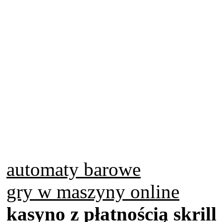
automaty barowe
gry w maszyny online
kasyno z płatnością skrill