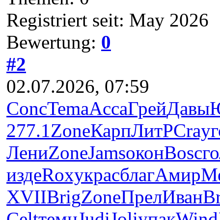
Registriert seit: May 2026
Bewertung:
0
#2
02.07.2026, 07:59
Conc
Tema
Acca
Грей
Давы
277.1
Zone
Карп
ЛитР
Cray
г
Лени
Zone
Jams
окон
Bosc
го
изде
Roxy
крас
благ
Амир
М
XVII
Brig
Zone
Прел
Иван
Br
Celt
темн
Judi
Joli
упак
Wind