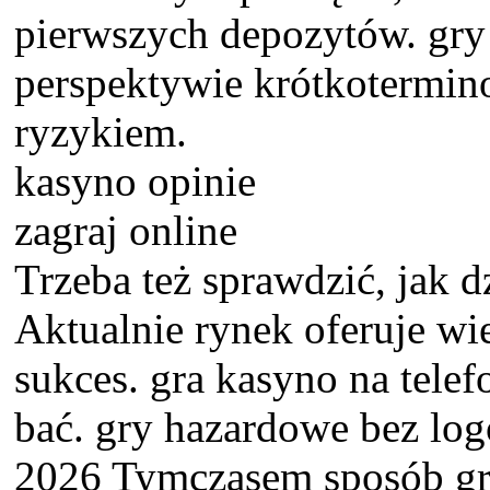
pierwszych depozytów. gry 
perspektywie krótkotermino
ryzykiem.
kasyno opinie
zagraj online
Trzeba też sprawdzić, jak 
Aktualnie rynek oferuje wi
sukces. gra kasyno na telef
bać. gry hazardowe bez log
2026 Tymczasem sposób gran