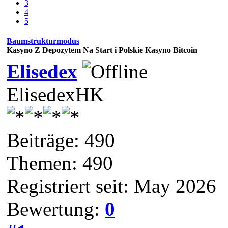
3
4
5
Baumstrukturmodus
Kasyno Z Depozytem Na Start i Polskie Kasyno Bitcoin
Elisedex
ElisedexHK
Beiträge: 490
Themen: 490
Registriert seit: May 2026
Bewertung:
0