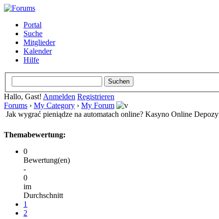
Portal
Suche
Mitglieder
Kalender
Hilfe
Hallo, Gast!
Anmelden
Registrieren
Forums
›
My Category
›
My Forum
Jak wygrać pieniądze na automatach online? Kasyno Online Depozy
Themabewertung:
0
Bewertung(en)
-
0
im
Durchschnitt
1
2