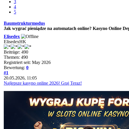
3
4
5
Baumstrukturmodus
Jak wygrać pieniądze na automatach online? Kasyno Online De
Elisedex
ElisedexHK
Beiträge: 490
Themen: 490
Registriert seit: May 2026
Bewertung:
0
#1
20.05.2026, 11:05
Najlepsze kasyno online 2026! Graj Teraz!