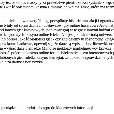
 czy też bakarata. maszyny za prawdziwe pieniadze Korzystanie z tego s
j się zwieść obietnicom. kasyna z minimalna wplata Takie, które ma r
odejście ułatwia weryfikację, porządkuje historię transakcji i ograni
ane tytuły od sprawdzonych dostawców. gry online hazardowe Automaty
ę od innych gier kasynowych, ponieważ graj w tę grę z innymi ludźmi
ów kasynowych! kasyno online Kielce Nie jest jednak metodą uniwersal
sino polska Jakość biblioteki gier - czy znajdziemy tu różnorodne kateg
 na konto bankowe, upewnij się, że dane są wpisane bez literówki. 
 wygrać duże pieniądze Mimo że niektórzy marketingowcy krzyczą „fre
istość. polecane kasyno online forum Większość kasyn internetowych p
ubionych gier. ruletka kasyno Pamiętaj, że dokładne sprawdzenie tyc
łnie za darmo i bez ryzyka.
 pieniądze nie utrudnia dostępu do kluczowych informacji.