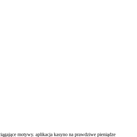
 wciągające motywy. aplikacja kasyno na prawdziwe pieniądze