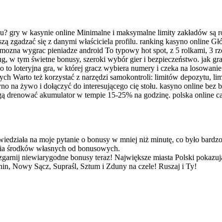
u? gry w kasynie online Minimalne i maksymalne limity zakładów są 
ą zgadzać się z danymi właściciela profilu. ranking kasyno online Głó
zna wygrac pieniadze android To typowy hot spot, z 5 rolkami, 3 rzęd
g, w tym świetne bonusy, szeroki wybór gier i bezpieczeństwo. jak gr
o to loteryjna gra, w której gracz wybiera numery i czeka na losowani
h Warto też korzystać z narzędzi samokontroli: limitów depozytu, lim
yno na żywo i dołączyć do interesującego cię stołu. kasyno online bez 
ogą drenować akumulator w tempie 15-25% na godzinę. polska online 
wiedziała na moje pytanie o bonusy w mniej niż minutę, co było bardz
enia środków własnych od bonusowych.
 zgarnij niewiarygodne bonusy teraz! Największe miasta Polski pokazuj
, Nowy Sącz, Supraśl, Sztum i Zduny na czele! Ruszaj i Ty!