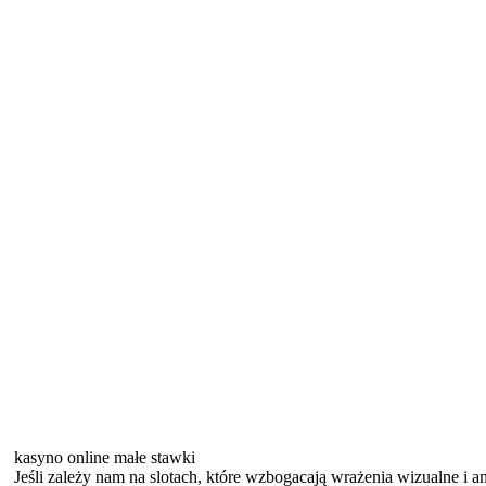
kasyno online małe stawki
Jeśli zależy nam na slotach, które wzbogacają wrażenia wizualne i 