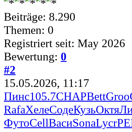
Beiträge: 8.290
Themen: 0
Registriert seit: May 2026
Bewertung:
0
#2
15.05.2026, 11:17
Пинс
105.7
CHAP
Bett
Groo
Rafa
Хеле
Соде
Кузь
Октя
Л
Футо
Cell
Васи
Sona
Lycr
РЕ