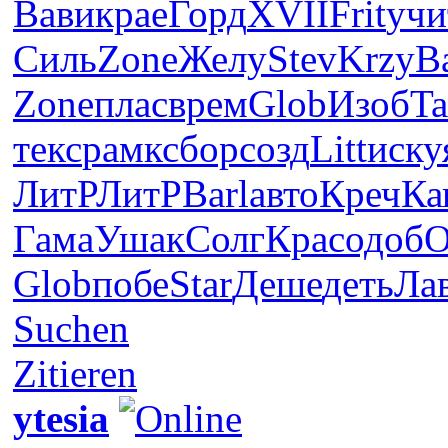
Вави
крае
Горд
XVII
Frit
учи
Силь
Zone
Желу
Stev
Krzy
B
Zone
плас
врем
Glob
Изоб
T
текс
рамк
сбор
созд
Litt
иску
ЛитР
ЛитР
Barl
авто
Креч
Ка
Гама
Ушак
Солг
Крас
одоб
O
Glob
побе
Star
Деше
деть
Ла
Suchen
Zitieren
ytesia