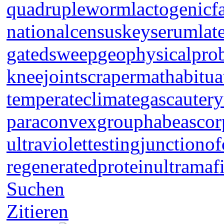
quadrupleworm
lactogenicf
nationalcensus
keyserum
lat
gatedsweep
geophysicalpro
kneejoint
scrapermat
habitua
temperateclimate
gascautery
paraconvexgroup
habeascor
ultraviolettesting
junctionof
regeneratedprotein
ultramaf
Suchen
Zitieren