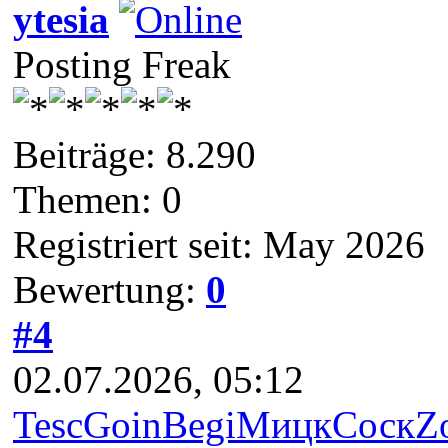
ytesia
Posting Freak
Beiträge: 8.290
Themen: 0
Registriert seit: May 2026
Bewertung:
0
#4
02.07.2026, 05:12
Tesc
Goin
Begi
Мицк
Соск
Z