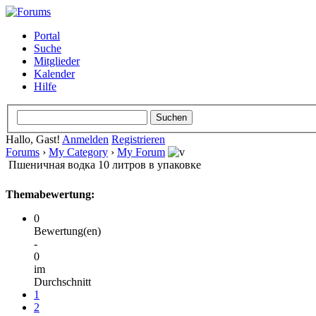
Portal
Suche
Mitglieder
Kalender
Hilfe
Hallo, Gast!
Anmelden
Registrieren
Forums
›
My Category
›
My Forum
Пшеничная водка 10 литров в упаковке
Themabewertung:
0
Bewertung(en)
-
0
im
Durchschnitt
1
2