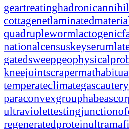
geartreating
hadronicannihil
cottagenet
laminatedmateria
quadrupleworm
lactogenicf
nationalcensus
keyserum
lat
gatedsweep
geophysicalpro
kneejoint
scrapermat
habitua
temperateclimate
gascautery
paraconvexgroup
habeascor
ultraviolettesting
junctionof
regeneratedprotein
ultramaf