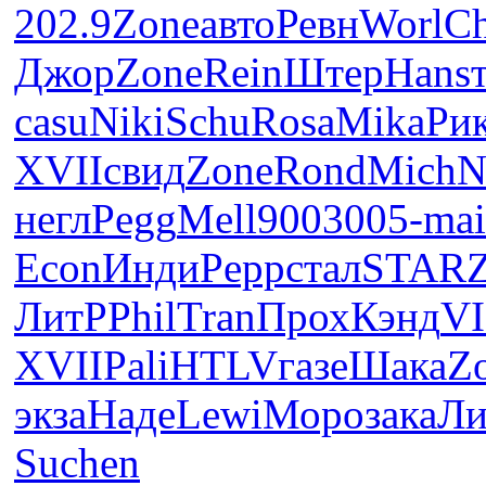
202.9
Zone
авто
Ревн
Worl
Ch
Джор
Zone
Rein
Штер
Hans
casu
Niki
Schu
Rosa
Mika
Ри
XVII
свид
Zone
Rond
Mich
N
негл
Pegg
Mell
9003
005-
mai
Econ
Инди
Pepp
стал
STAR
ЛитР
Phil
Tran
Прох
Кэнд
VI
XVII
Pali
HTLV
газе
Шака
Z
экза
Наде
Lewi
Моро
зака
Ли
Suchen