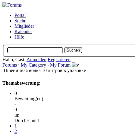
Portal
Suche
Mitglieder
Kalender
Hilfe
Hallo, Gast!
Anmelden
Registrieren
Forums
›
My Category
›
My Forum
Пшеничная водка 10 литров в упаковке
Themabewertung:
0
Bewertung(en)
-
0
im
Durchschnitt
1
2