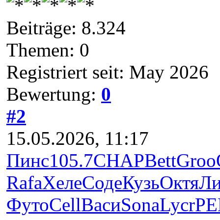
Beiträge: 8.324
Themen: 0
Registriert seit: May 2026
Bewertung:
0
#2
15.05.2026, 11:17
Пинс
105.7
CHAP
Bett
Groo
Rafa
Хеле
Соде
Кузь
Октя
Л
Футо
Cell
Васи
Sona
Lycr
РЕ