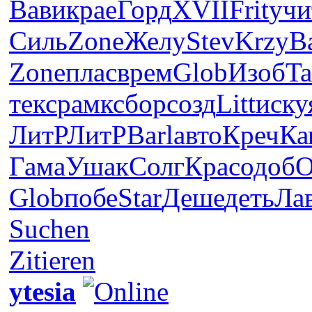
Вави
крае
Горд
XVII
Frit
учи
Силь
Zone
Желу
Stev
Krzy
B
Zone
плас
врем
Glob
Изоб
T
текс
рамк
сбор
созд
Litt
иску
ЛитР
ЛитР
Barl
авто
Креч
Ка
Гама
Ушак
Солг
Крас
одоб
O
Glob
побе
Star
Деше
деть
Ла
Suchen
Zitieren
ytesia