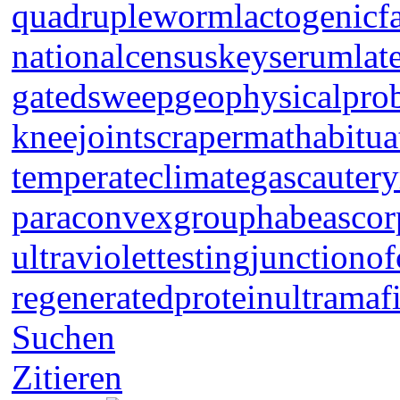
quadrupleworm
lactogenicf
nationalcensus
keyserum
lat
gatedsweep
geophysicalpro
kneejoint
scrapermat
habitua
temperateclimate
gascautery
paraconvexgroup
habeascor
ultraviolettesting
junctionof
regeneratedprotein
ultramaf
Suchen
Zitieren