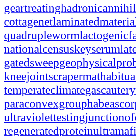
geartreating
hadronicannihil
cottagenet
laminatedmateria
quadrupleworm
lactogenicf
nationalcensus
keyserum
lat
gatedsweep
geophysicalpro
kneejoint
scrapermat
habitua
temperateclimate
gascautery
paraconvexgroup
habeascor
ultraviolettesting
junctionof
regeneratedprotein
ultramaf