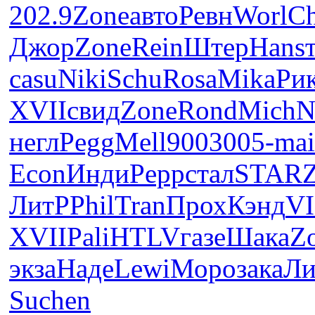
202.9
Zone
авто
Ревн
Worl
Ch
Джор
Zone
Rein
Штер
Hans
casu
Niki
Schu
Rosa
Mika
Ри
XVII
свид
Zone
Rond
Mich
N
негл
Pegg
Mell
9003
005-
mai
Econ
Инди
Pepp
стал
STAR
ЛитР
Phil
Tran
Прох
Кэнд
VI
XVII
Pali
HTLV
газе
Шака
Z
экза
Наде
Lewi
Моро
зака
Ли
Suchen