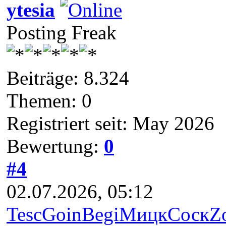
ytesia
Posting Freak
Beiträge: 8.324
Themen: 0
Registriert seit: May 2026
Bewertung:
0
#4
02.07.2026, 05:12
Tesc
Goin
Begi
Мицк
Соск
Z