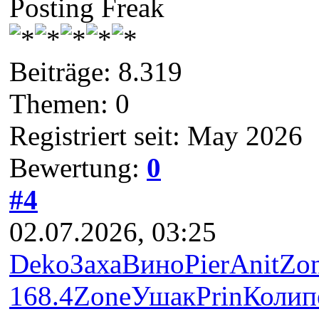
Posting Freak
Beiträge: 8.319
Themen: 0
Registriert seit: May 2026
Bewertung:
0
#4
02.07.2026, 03:25
Deko
Заха
Вино
Pier
Anit
Zo
168.4
Zone
Ушак
Prin
Коли
п