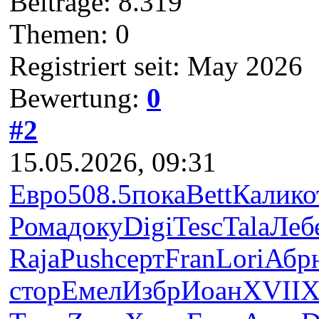
Beiträge: 8.319
Themen: 0
Registriert seit: May 2026
Bewertung:
0
#2
15.05.2026, 09:31
Евро
508.5
пока
Bett
Кали
ко
Рома
доку
Digi
Tesc
Tala
Леб
Raja
Push
серт
Fran
Lori
Абр
стор
Емел
Избр
Иоан
XVII
X