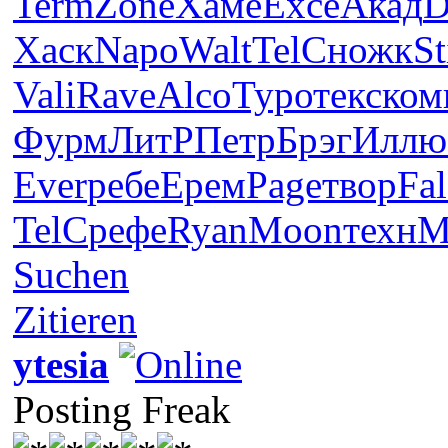
Term
Zone
Хаме
Exce
Акад
D
Хаск
Napo
Walt
TelC
ножк
St
Vali
Rave
Alco
Туро
текс
ком
Фурм
ЛитР
Петр
Брэг
Иллю
Ever
ребе
Ерем
Page
твор
Fal
TelC
рефе
Ryan
Moon
техн
M
Suchen
Zitieren
ytesia
Posting Freak