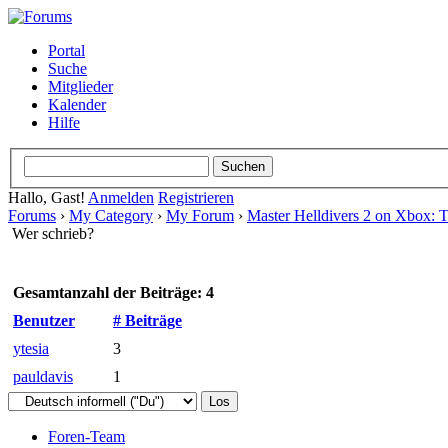
Portal
Suche
Mitglieder
Kalender
Hilfe
Hallo, Gast!
Anmelden
Registrieren
Forums
›
My Category
›
My Forum
›
Master Helldivers 2 on Xbox: Ti
Wer schrieb?
Gesamtanzahl der Beiträge: 4
Benutzer
# Beiträge
ytesia
3
pauldavis
1
Foren-Team