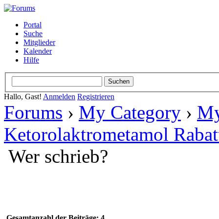
Portal
Suche
Mitglieder
Kalender
Hilfe
Hallo, Gast!
Anmelden
Registrieren
Forums
›
My Category
›
My
Ketorolaktrometamol Rabat
Wer schrieb?
Gesamtanzahl der Beiträge: 4