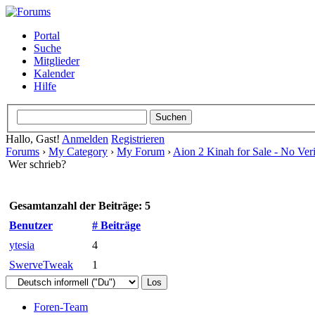
Portal
Suche
Mitglieder
Kalender
Hilfe
Hallo, Gast!
Anmelden
Registrieren
Forums
›
My Category
›
My Forum
›
Aion 2 Kinah for Sale - No Ver
Wer schrieb?
Gesamtanzahl der Beiträge: 5
Benutzer
# Beiträge
ytesia
4
SwerveTweak
1
Foren-Team