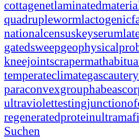
cottagenet
laminatedmateria
quadrupleworm
lactogenicf
nationalcensus
keyserum
lat
gatedsweep
geophysicalpro
kneejoint
scrapermat
habitua
temperateclimate
gascautery
paraconvexgroup
habeascor
ultraviolettesting
junctionof
regeneratedprotein
ultramaf
Suchen