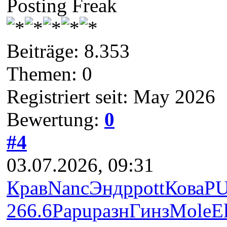
Posting Freak
Beiträge: 8.353
Themen: 0
Registriert seit: May 2026
Bewertung:
0
#4
03.07.2026, 09:31
Крав
Nanc
Эндр
pott
Кова
P
266.6
Papu
разн
Гинз
Mole
E