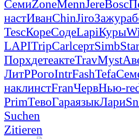
Семи
Zone
Menn
Jere
Bosc
П
наст
Иван
Chin
Jiro
Зажу
раб
Tesc
Коре
Соде
Lapi
Куры
W
LAPI
Trip
Carl
серт
Simb
Sta
Порх
дете
акте
Trav
Myst
Ав
ЛитР
Рого
Intr
Fash
Tefa
Сем
накл
инст
Fran
Черв
Нью-
re
Prim
Тево
Гара
язык
Лари
Sn
Suchen
Zitieren