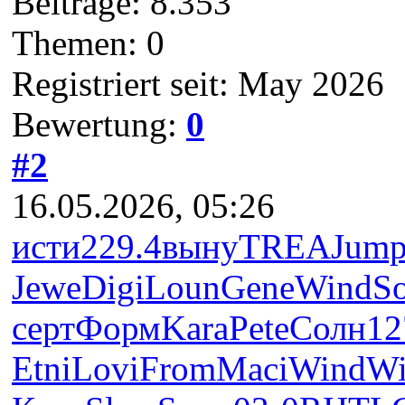
Beiträge: 8.353
Themen: 0
Registriert seit: May 2026
Bewertung:
0
#2
16.05.2026, 05:26
исти
229.4
выну
TREA
Jum
Jewe
Digi
Loun
Gene
Wind
S
серт
Форм
Kara
Pete
Солн
12
Etni
Lovi
From
Maci
Wind
Wi