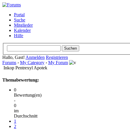
Portal
Suche
Mitglieder
Kalender
Hilfe
Hallo, Gast!
Anmelden
Registrieren
Forums
›
My Category
›
My Forum
Inkop Pentrexyl Apotek
Themabewertung:
0
Bewertung(en)
-
0
im
Durchschnitt
1
2