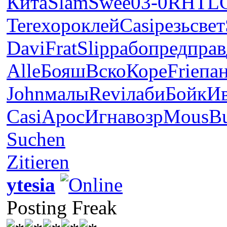
Кита
Slam
Swee
03-0
RHTL
Tere
хоро
клей
Casi
резь
свет
Davi
Frat
Slip
рабо
пред
прав
Alle
Бояш
Вско
Коре
Frie
па
John
малы
Revi
лаби
Бойк
И
Casi
Apoc
Игна
возр
Mous
Bu
Suchen
Zitieren
ytesia
Posting Freak