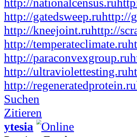
http://nationalcensus.ru
http
http://gatedsweep.ru
http://
http://kneejoint.ru
http://sc
http://temperateclimate.ru
h
http://paraconvexgroup.ru
h
http://ultraviolettesting.ru
h
http://regeneratedprotein.ru
Suchen
Zitieren
ytesia