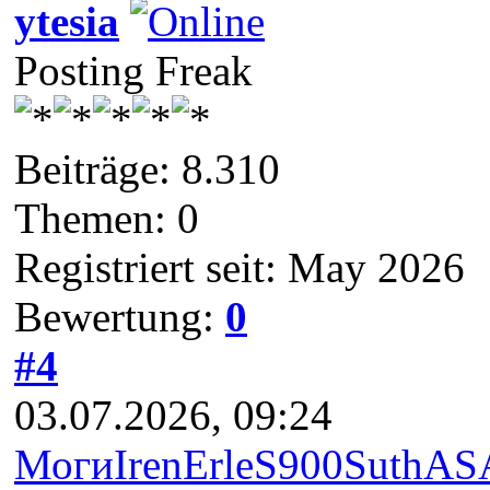
ytesia
Posting Freak
Beiträge: 8.310
Themen: 0
Registriert seit: May 2026
Bewertung:
0
#4
03.07.2026, 09:24
Моги
Iren
Erle
S900
Suth
AS