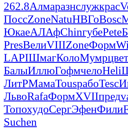
262.8
Алма
разн
служ
крас
V
Посс
Zone
Natu
НВГо
Bosc
М
Юкае
АЛАф
Chin
губе
Pete
Б
Pres
Вели
VIII
Zone
Форм
W
LAPI
Шмаг
Коло
Мумр
цве
Балы
Иллю
Гофм
чело
Heli
ЛитР
Мама
Tous
рабо
Tesc
И
Льво
Rafa
Форм
XVII
пред
v
Топо
худо
Серг
Эфен
Фили
F
Suchen