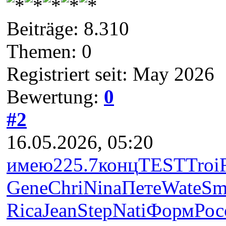
Beiträge: 8.310
Themen: 0
Registriert seit: May 2026
Bewertung:
0
#2
16.05.2026, 05:20
имею
225.7
конц
TEST
Troi
Gene
Chri
Nina
Пете
Wate
Sm
Rica
Jean
Step
Nati
Форм
Рос