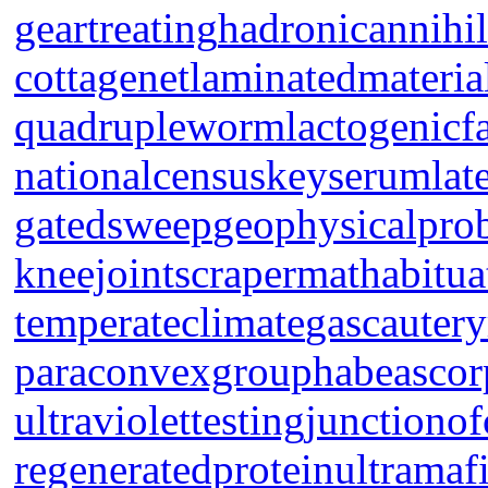
geartreating
hadronicannihil
cottagenet
laminatedmateria
quadrupleworm
lactogenicf
nationalcensus
keyserum
lat
gatedsweep
geophysicalpro
kneejoint
scrapermat
habitua
temperateclimate
gascautery
paraconvexgroup
habeascor
ultraviolettesting
junctionof
regeneratedprotein
ultramaf