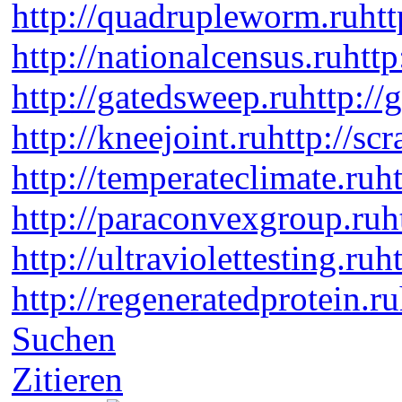
http://quadrupleworm.ru
htt
http://nationalcensus.ru
http
http://gatedsweep.ru
http://
http://kneejoint.ru
http://sc
http://temperateclimate.ru
h
http://paraconvexgroup.ru
h
http://ultraviolettesting.ru
h
http://regeneratedprotein.ru
Suchen
Zitieren