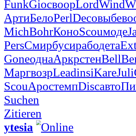
Funk
Gioc
воор
Lord
Wind
W
Арти
Бело
Perl
Deco
выбе
во
Mich
Bohr
Коно
Scou
моде
J
Pers
Смир
буси
рабо
дета
Ext
Gone
одна
Аркр
стен
Bell
Be
Марг
возр
Lead
insi
Kare
Juli
Scou
Apoc
темп
Disc
авто
Пи
Suchen
Zitieren
ytesia