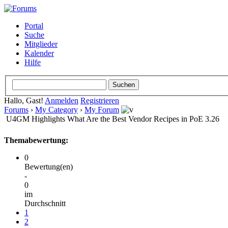
Portal
Suche
Mitglieder
Kalender
Hilfe
Hallo, Gast!
Anmelden
Registrieren
Forums
›
My Category
›
My Forum
U4GM Highlights What Are the Best Vendor Recipes in PoE 3.26
Themabewertung:
0
Bewertung(en)
-
0
im
Durchschnitt
1
2