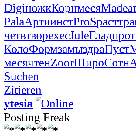
Digi
ножк
Корн
меся
Made
а
Pala
Арти
инст
ProS
раст
тра
четв
твор
exec
Jule
Глад
прот
Коло
Форм
замы
здра
Пуст
меся
чтен
Zoor
Широ
Сотн
А
Suchen
Zitieren
ytesia
Posting Freak