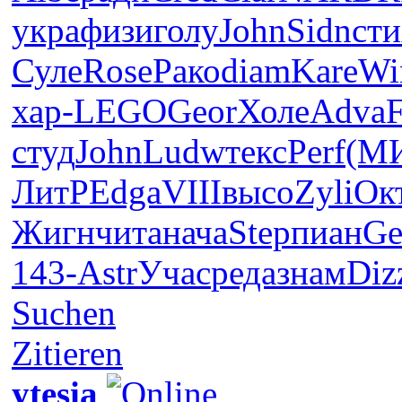
укра
физи
голу
John
Sidn
ст
Суле
Rose
Рако
diam
Kare
Wi
хар-
LEGO
Geor
Холе
Adva
F
студ
John
Ludw
текс
Perf
(М
ЛитР
Edga
VIII
высо
Zyli
Ок
Жигн
чита
нача
Step
пиан
Ge
143-
Astr
Учас
реда
знам
Diz
Suchen
Zitieren
ytesia