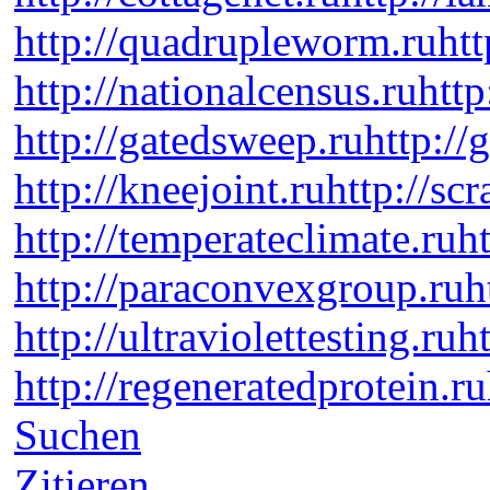
http://quadrupleworm.ru
htt
http://nationalcensus.ru
http
http://gatedsweep.ru
http://
http://kneejoint.ru
http://sc
http://temperateclimate.ru
h
http://paraconvexgroup.ru
h
http://ultraviolettesting.ru
h
http://regeneratedprotein.ru
Suchen
Zitieren