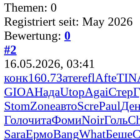
Themen: 0
Registriert seit: May 2026
Bewertung:
0
#2
16.05.2026, 03:41
конк
160.7
Зате
refl
Afte
TIN
GIOA
Нада
Utop
Agai
Стер
Г
Stom
Zone
авто
Scre
Paul
Де
Голо
чита
Фоми
Noir
Голь
C
Sara
Ермо
Bang
What
Беше
С