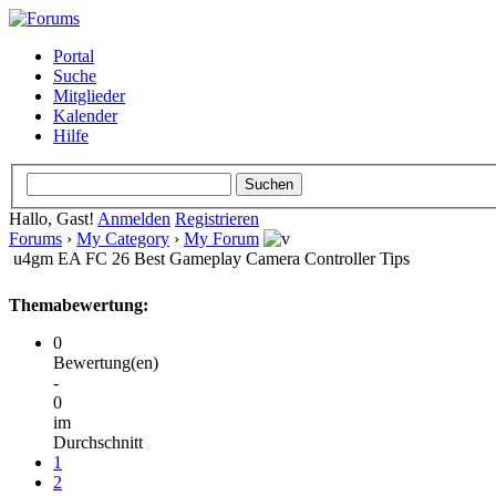
Portal
Suche
Mitglieder
Kalender
Hilfe
Hallo, Gast!
Anmelden
Registrieren
Forums
›
My Category
›
My Forum
u4gm EA FC 26 Best Gameplay Camera Controller Tips
Themabewertung:
0
Bewertung(en)
-
0
im
Durchschnitt
1
2