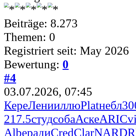
Beiträge: 8.273
Themen: 0
Registriert seit: May 2026
Bewertung:
0
#4
03.07.2026, 07:45
Кере
Лени
иллю
Plat
небл
30
217.5
студ
соба
Аске
ARIC
v
Albe
ради
Cred
Clar
NARD
R