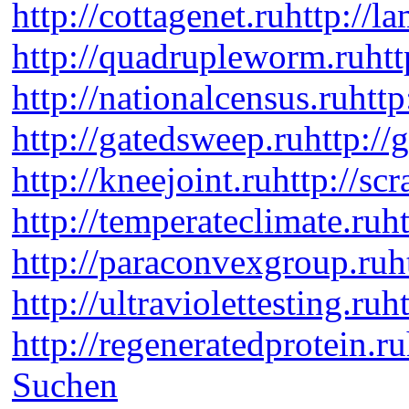
http://cottagenet.ru
http://l
http://quadrupleworm.ru
htt
http://nationalcensus.ru
http
http://gatedsweep.ru
http://
http://kneejoint.ru
http://sc
http://temperateclimate.ru
h
http://paraconvexgroup.ru
h
http://ultraviolettesting.ru
h
http://regeneratedprotein.ru
Suchen