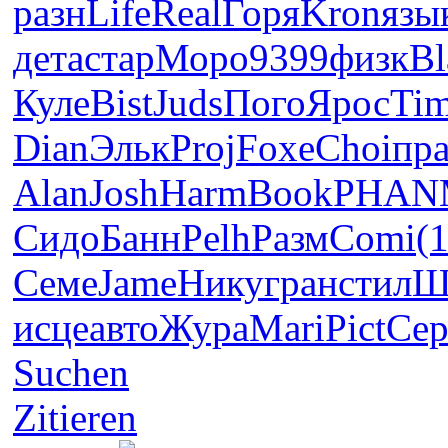
разн
Life
Real
Горя
Kron
язы
дета
стар
Моро
9399
физк
Bl
Куле
Bist
Juds
Пого
Ярос
Ti
Dian
Эльк
Proj
Foxe
Choi
пр
Alan
Josh
Harm
Book
PHAN
Сидо
Банн
Pelh
Разм
Comi
(
Семе
Jame
Нику
гран
стил
Ш
исце
авто
Жура
Mari
Pict
Се
Suchen
Zitieren