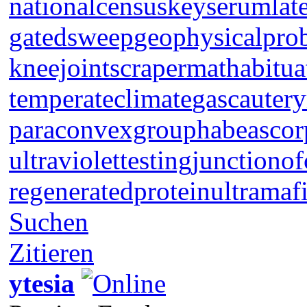
nationalcensus
keyserum
lat
gatedsweep
geophysicalpro
kneejoint
scrapermat
habitua
temperateclimate
gascautery
paraconvexgroup
habeascor
ultraviolettesting
junctionof
regeneratedprotein
ultramaf
Suchen
Zitieren
ytesia