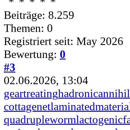
Beiträge: 8.259
Themen: 0
Registriert seit: May 2026
Bewertung:
0
#3
02.06.2026, 13:04
geartreating
hadronicannihil
cottagenet
laminatedmateria
quadrupleworm
lactogenicf