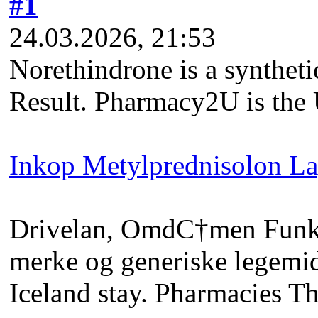
#1
24.03.2026, 21:53
Norethindrone is a synthet
Result. Pharmacy2U is the 
Inkop Metylprednisolon L
Drivelan, OmdС†men Funkar F
merke og generiske legemid
Iceland stay. Pharmacies Th