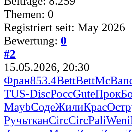
Beiträge: 8.259
Themen: 0
Registriert seit: May 2026
Bewertung:
0
#2
15.05.2026, 20:30
Фран
853.4
Bett
Bett
McBa
п
TUS-
Disc
Росс
Gute
Прок
Б
Mayb
Соде
Жили
Крас
Остр
Ручь
ткан
Circ
Circ
Pali
Weni