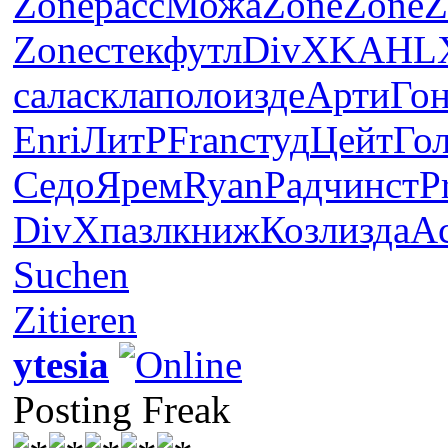
Zone
расс
Можа
Zone
Zone
Z
Zone
стек
футл
DivX
KAHL
сала
скла
поло
изде
Арти
Го
Enri
ЛитР
Fran
студ
Цейт
Го
Седо
Ярем
Ryan
Радч
инст
P
DivX
пазл
книж
Козл
изда
A
Suchen
Zitieren
ytesia
Posting Freak