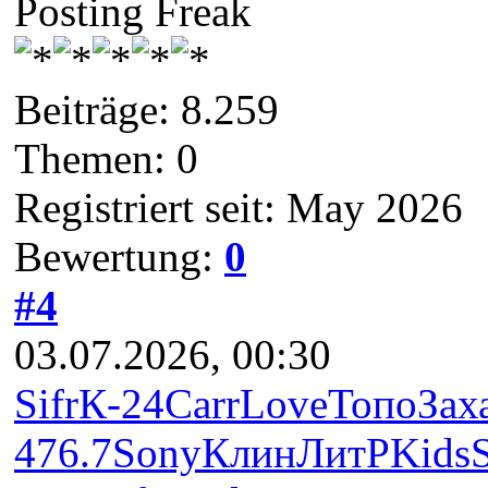
Posting Freak
Beiträge: 8.259
Themen: 0
Registriert seit: May 2026
Bewertung:
0
#4
03.07.2026, 00:30
Sifr
К-24
Carr
Love
Топо
Зах
476.7
Sony
Клин
ЛитР
Kids