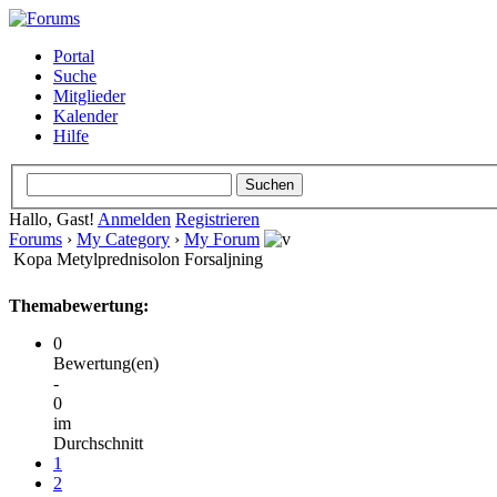
Portal
Suche
Mitglieder
Kalender
Hilfe
Hallo, Gast!
Anmelden
Registrieren
Forums
›
My Category
›
My Forum
Kopa Metylprednisolon Forsaljning
Themabewertung:
0
Bewertung(en)
-
0
im
Durchschnitt
1
2