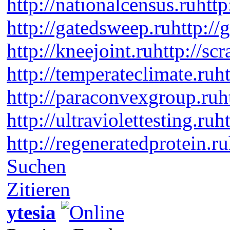
http://nationalcensus.ru
http
http://gatedsweep.ru
http://
http://kneejoint.ru
http://sc
http://temperateclimate.ru
h
http://paraconvexgroup.ru
h
http://ultraviolettesting.ru
h
http://regeneratedprotein.ru
Suchen
Zitieren
ytesia