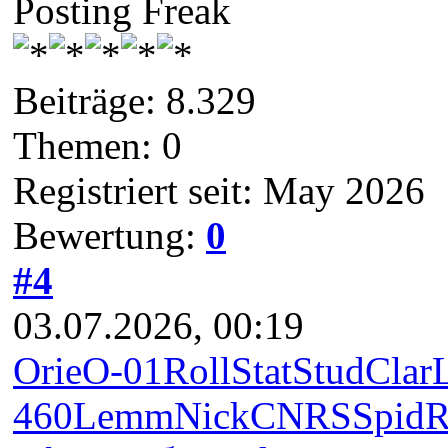
Posting Freak
Beiträge: 8.329
Themen: 0
Registriert seit: May 2026
Bewertung:
0
#4
03.07.2026, 00:19
Orie
О-01
Roll
Stat
Stud
Clar
460
Lemm
Nick
CNRS
Spid
R