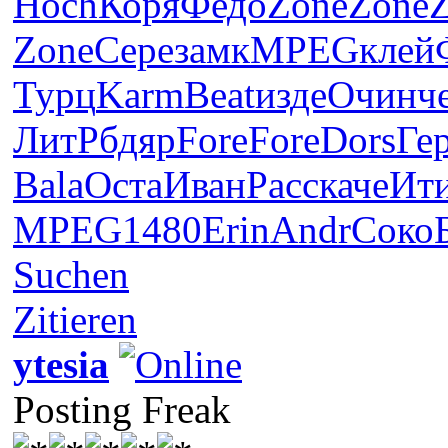
Hoch
Коря
Федо
Zone
Zone
Zone
Сере
замк
MPEG
клей
Турц
Karm
Beat
изде
Очин
ч
ЛитР
бдяр
Fore
Fore
Dors
Ге
Bala
Оста
Иван
Расс
каче
Ит
MPEG
1480
Erin
Andr
Соко
Suchen
Zitieren
ytesia
Posting Freak