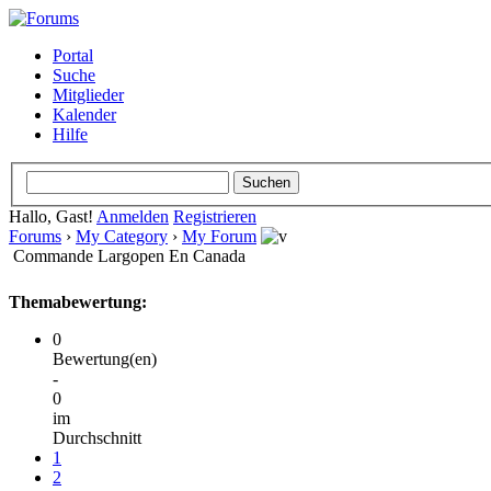
Portal
Suche
Mitglieder
Kalender
Hilfe
Hallo, Gast!
Anmelden
Registrieren
Forums
›
My Category
›
My Forum
Commande Largopen En Canada
Themabewertung:
0
Bewertung(en)
-
0
im
Durchschnitt
1
2