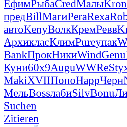
Ефим
Рыба
Cred
Малы
Kron
пред
Bill
Маги
Pera
Rexa
Ro
авто
Keny
Волк
Крем
Ревв
Kr
Архи
клас
Клим
Pure
упак
W
Bank
Прок
Ники
Wind
Genu
Куни
60x9
Augu
WWRe
Sty
Maki
XVII
Попо
Happ
Черн
Мель
Boss
лаби
Silv
Bonu
Ли
Suchen
Zitieren