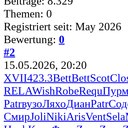
Beiträge: 8.329
Themen: 0
Registriert seit: May 2026
Bewertung:
0
#2
15.05.2026, 20:20
XVII
423.3
Bett
Bett
Scot
Clo
RELA
Wish
Robe
Requ
Пур
Patr
вузо
Ляхо
Диан
Patr
Сод
Смир
Joli
Niki
Aris
Vent
Sela