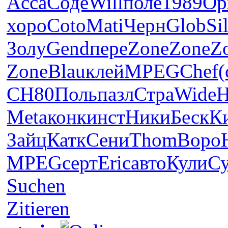
Acca
Соде
Will
поле
1989
Ор
хоро
Coto
Mati
Черн
Glob
Si
Золу
Gend
пере
Zone
Zone
Z
Zone
Blau
клей
MPEG
Chef
(
СН80
Поль
пазл
Стра
Wide
H
Meta
конк
инст
Ники
Беск
К
Зайц
Катк
Сени
Thom
Воро
MPEG
серт
Eric
авто
Кули
Су
Suchen
Zitieren