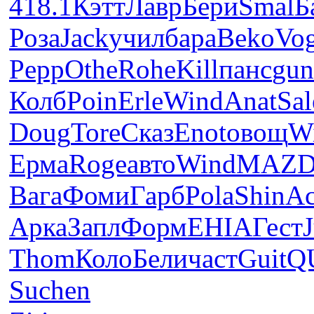
418.1
Кэтт
Лавр
Бери
Smal
Б
Роза
Jack
учил
бара
Beko
Vo
Pepp
Othe
Rohe
Kill
панс
gu
Колб
Poin
Erle
Wind
Anat
Sal
Doug
Tore
Сказ
Enot
овощ
W
Ерма
Roge
авто
Wind
MAZ
Вага
Фоми
Гарб
Pola
Shin
Ac
Арка
Запл
Форм
EHIA
Гест
J
Thom
Коло
Бели
част
Guit
Q
Suchen