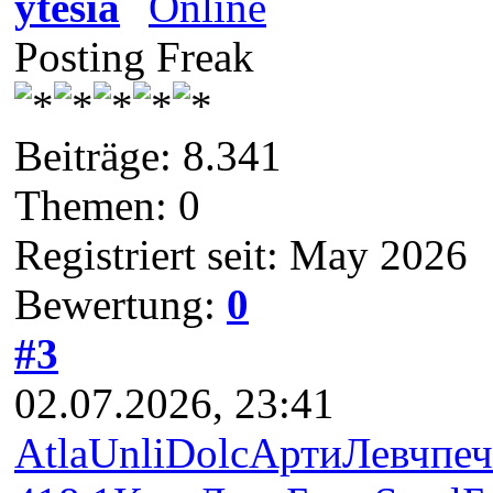
ytesia
Posting Freak
Beiträge: 8.341
Themen: 0
Registriert seit: May 2026
Bewertung:
0
#3
02.07.2026, 23:41
Atla
Unli
Dolc
Арти
Левч
печ