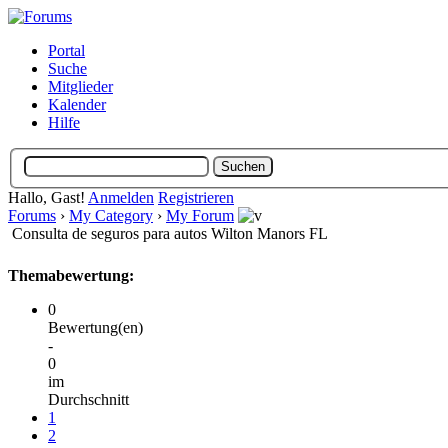
Portal
Suche
Mitglieder
Kalender
Hilfe
Hallo, Gast!
Anmelden
Registrieren
Forums
›
My Category
›
My Forum
Consulta de seguros para autos Wilton Manors FL
Themabewertung:
0
Bewertung(en)
-
0
im
Durchschnitt
1
2