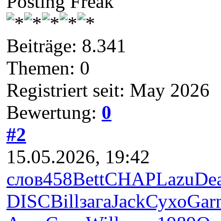
Posting Freak
Beiträge: 8.341
Themen: 0
Registriert seit: May 2026
Bewertung:
0
#2
15.05.2026, 19:42
слов
458
Bett
CHAP
Lazu
De
DISC
Bill
зага
Jack
Сухо
Gar