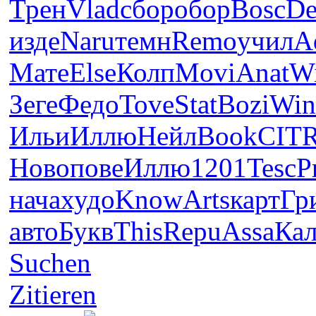
Трен
Vlad
сбор
обор
Bosc
D
изде
Naru
темн
Remo
учил
A
Мате
Else
Колп
Movi
Anat
W
Зеге
Федо
Tove
Stat
Bozi
Win
Ильи
Иллю
Нейл
Book
CIT
Ново
пове
Иллю
1201
Tesc
P
нача
худо
Know
Arts
карт
Гр
авто
Букв
This
Repu
Assa
Ка
Suchen
Zitieren