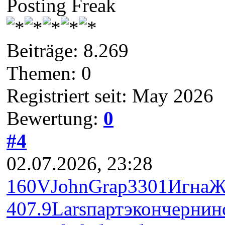
Posting Freak
Beiträge: 8.269
Themen: 0
Registriert seit: May 2026
Bewertung:
0
#4
02.07.2026, 23:28
160V
John
Grap
3301
Игна
Ж
407.9
Lars
парт
экон
черн
ин