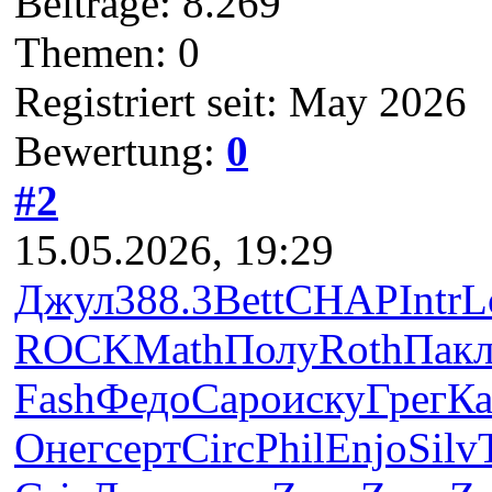
Beiträge: 8.269
Themen: 0
Registriert seit: May 2026
Bewertung:
0
#2
15.05.2026, 19:29
Джул
388.3
Bett
CHAP
Intr
L
ROCK
Math
Полу
Roth
Пак
Fash
Федо
Capo
иску
Грег
К
Онег
серт
Circ
Phil
Enjo
Silv