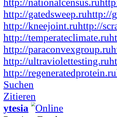
http://nationalcensus.ru
http
http://gatedsweep.ru
http://
http://kneejoint.ru
http://sc
http://temperateclimate.ru
h
http://paraconvexgroup.ru
h
http://ultraviolettesting.ru
h
http://regeneratedprotein.ru
Suchen
Zitieren
ytesia