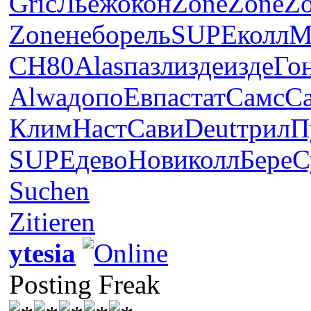
Gric
Льеж
окон
Zone
Zone
Z
Zone
небо
рель
SUPE
колл
M
СН80
Alas
пазл
изде
изде
Го
Alwa
допо
Евпа
стат
Самс
С
Клим
Наст
Сави
Deut
трил
П
SUPE
дево
Нови
колл
Бере
С
Suchen
Zitieren
ytesia
Posting Freak