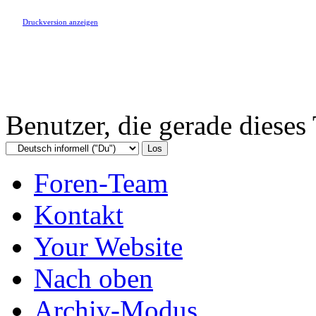
Druckversion anzeigen
Benutzer, die gerade diese
Foren-Team
Kontakt
Your Website
Nach oben
Archiv-Modus