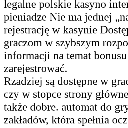
legalne polskie kasyno int
pieniadze Nie ma jednej „naj
rejestrację w kasynie Dost
graczom w szybszym rozpoc
informacji na temat bonusu 
zarejestrować.
Rzadziej są dostępne w gra
czy w stopce strony głównej
także dobre. automat do g
zakładów, która spełnia o