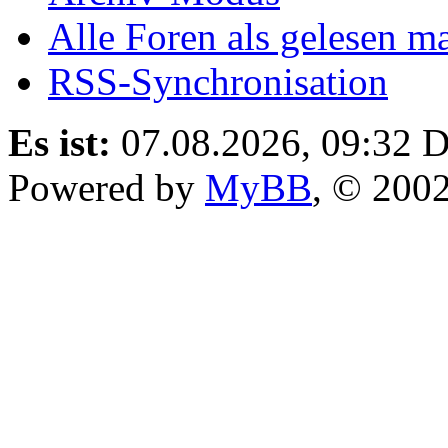
Alle Foren als gelesen m
RSS-Synchronisation
Es ist:
07.08.2026, 09:32
D
Powered by
MyBB
, © 200