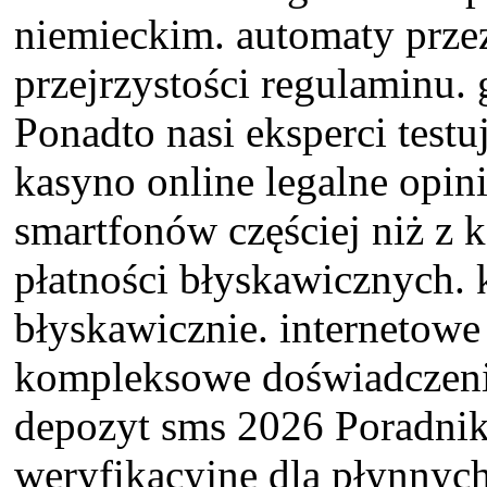
niemieckim. automaty przez 
przejrzystości regulaminu. 
Ponadto nasi eksperci test
kasyno online legalne opin
smartfonów częściej niż z k
płatności błyskawicznych.
błyskawicznie. internetow
kompleksowe doświadczenie
depozyt sms 2026 Poradnik
weryfikacyjne dla płynnych