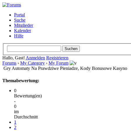
Portal
Suche
Mitglieder
Kalender
Hilfe
Hallo, Gast!
Anmelden
Registrieren
Forums
›
My Category
›
My Forum
Gry Automaty Na Prawdziwe Pieniadze, Kody Bonusowe Kasyno
Themabewertung:
0
Bewertung(en)
-
0
im
Durchschnitt
1
2