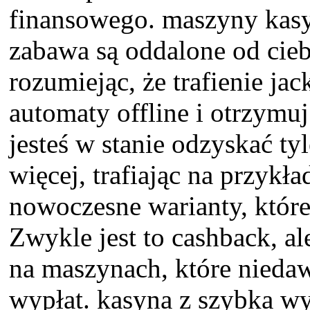
finansowego. maszyny kasy
zabawa są oddalone od ciebie
rozumiejąc, że trafienie ja
automaty offline i otrzymuj
jesteś w stanie odzyskać ty
więcej, trafiając na przykł
nowoczesne warianty, które
Zwykle jest to cashback, al
na maszynach, które nieda
wypłat. kasyna z szybka w