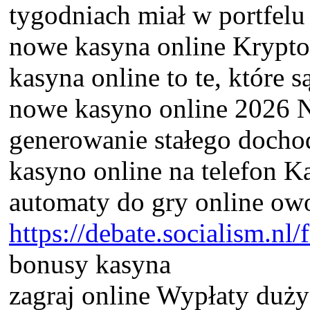
tygodniach miał w portfelu 
nowe kasyna online Kryptowa
kasyna online to te, które 
nowe kasyno online 2026 Na
generowanie stałego docho
kasyno online na telefon K
automaty do gry online ow
https://debate.socialism.n
bonusy kasyna
zagraj online Wypłaty duży