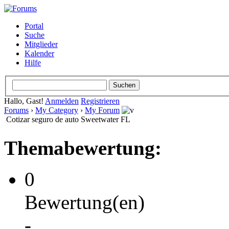
Portal
Suche
Mitglieder
Kalender
Hilfe
Hallo, Gast!
Anmelden
Registrieren
Forums
›
My Category
›
My Forum
Cotizar seguro de auto Sweetwater FL
Themabewertung:
0
Bewertung(en)
-