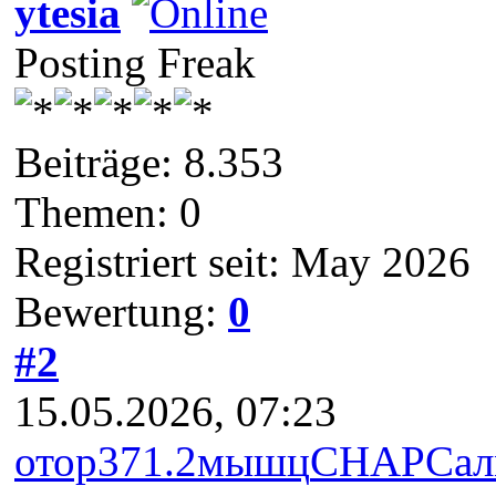
ytesia
Posting Freak
Beiträge: 8.353
Themen: 0
Registriert seit: May 2026
Bewertung:
0
#2
15.05.2026, 07:23
отор
371.2
мышц
CHAP
Са