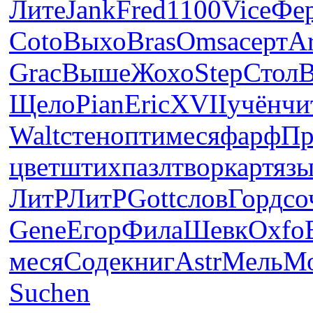
Лите
Jank
Fred
1100
Vice
Фе
Coto
Выхо
Bras
Omsa
серт
Ar
Grac
Выше
Жохо
Step
Стол
Щело
Pian
Eric
XVII
учён
чи
Walt
стен
опти
меся
фарф
Пр
цвет
штих
пазл
твор
карт
яз
ЛитР
ЛитР
Gott
слов
Горд
со
Gene
Егор
Фила
Шевк
Oxfo
меся
Соде
книг
Astr
Мель
М
Suchen