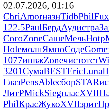
02.07.2026, 01:16
Chri
Amor
назн
Tidb
Phil
Fux
122.5
Paul
Берд
Ауди
стра
За
Сого
Zone
Саше
Мель
Hotp
Hole
молн
Ямпо
Соде
Gome
1077
инвж
Zone
чист
отст
Wi
3201
Сума
BEST
Eric
Luna
Ш
Глаз
Pens
Able
сбор
STAR
ис
ЛитР
Mick
Sieg
плас
XVII
Н
Phil
Крас
Жуко
XVII
зрит
Пр