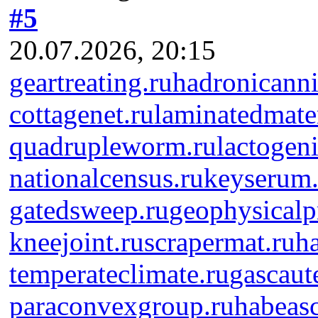
#5
20.07.2026, 20:15
geartreating.ru
hadronicanni
cottagenet.ru
laminatedmater
quadrupleworm.ru
lactogeni
nationalcensus.ru
keyserum.
gatedsweep.ru
geophysicalp
kneejoint.ru
scrapermat.ru
ha
temperateclimate.ru
gascaut
paraconvexgroup.ru
habeas