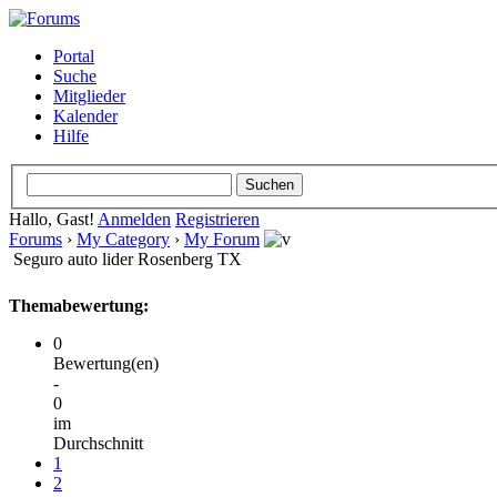
Portal
Suche
Mitglieder
Kalender
Hilfe
Hallo, Gast!
Anmelden
Registrieren
Forums
›
My Category
›
My Forum
Seguro auto lider Rosenberg TX
Themabewertung:
0
Bewertung(en)
-
0
im
Durchschnitt
1
2