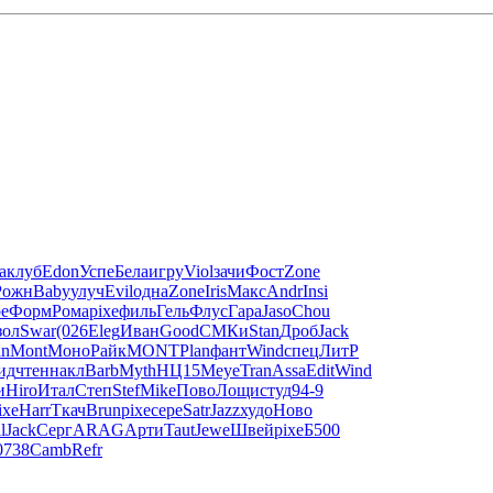
а
клуб
Edon
Успе
Бела
игру
Viol
зачи
Фост
Zone
Рожн
Baby
улуч
Evil
одна
Zone
Iris
Макс
Andr
Insi
e
Форм
Рома
pixe
филь
Гель
Флус
Гара
Jaso
Chou
зол
Swar
(026
Eleg
Иван
Good
СМКи
Stan
Дроб
Jack
an
Mont
Моно
Райк
MONT
Plan
фант
Wind
спец
ЛитР
ид
чтен
накл
Barb
Myth
НЦ15
Меуе
Tran
Assa
Edit
Wind
и
Hiro
Итал
Степ
Stef
Mike
Пово
Лощи
студ
94-9
ixe
Harr
Ткач
Brun
pixe
сере
Satr
Jazz
худо
Ново
l
Jack
Серг
ARAG
Арти
Taut
Jewe
Швей
pixe
Б500
0738
Camb
Refr