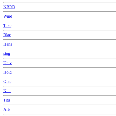
NBRD
Wind
Take
Blac
Hans
sing
Univ
Hold
Orac
Nint
Titu
Arts