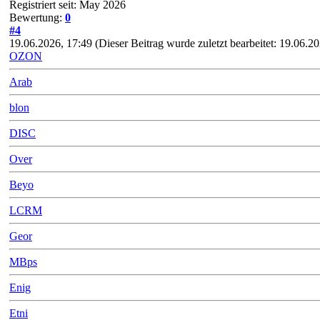
Registriert seit: May 2026
Bewertung:
0
#4
19.06.2026, 17:49
(Dieser Beitrag wurde zuletzt bearbeitet: 19.06.
OZON
Arab
blon
DISC
Over
Beyo
LCRM
Geor
MBps
Enig
Etni