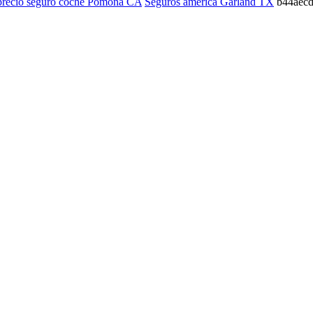
 precio seguro coche Pomona CA
Seguros america Garland TX
b44aec