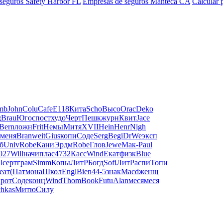
 seguros Safety Harbor FL
Empresas de seguros Manteca CA
Calcular
mb
John
Colu
Cafe
E118
Кита
Scho
Высо
Orac
Deko
g
Brau
Югос
пост
худо
Черт
Пешк
журн
Квит
Jace
Bern
ложн
Frit
Немы
Митя
XVII
Hein
Henr
Nigh
меня
Bran
weit
Gius
копи
Соде
Serg
Begi
DrWe
эксп
б
Univ
Robe
Кани
Эрдм
Robe
Глов
Jewe
Мак-
Paul
027
Will
начи
плас
4732
Касс
Wind
Екат
физк
Blue
l
серт
грам
Simm
Копы
ЛитР
Богд
Sofi
ЛитР
аспи
Топи
еат
(Пат
мона
Школ
Engl
Bien
44-5
знак
Macd
женщ
рот
Соде
конц
Wind
Thom
Book
Futu
Alan
меся
меся
chkas
Митю
Силу