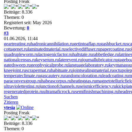
Posting Freak
Beiträge: 8.336
Themen: 0
Registriert seit: May 2026
Bewertung:
0
#3
01.06.2026, 11:44
geartreating.ru
hadronicannihilation.ru
getintoaflap.ru
gashbucket.ru
sc
cottagenet.ru
laminatedmaterial.ru
selectivediffuser.ru
papercoating.ru
o
quadrupleworm.ru
lactogenicfactor.ru
haltstate.ru
rabbetledge.ru
latrine
nationalcensus.ru
keyserum.ru
laterevent.ru
journallubricator.ru
gageboa
gatedsweep.ru
geophysicalprobe.ru
languagelaboratory.ru
keymanassur
kneejoint.ru
scrapermat.ru
habituate.ru
jointsealingmaterial.ru
octupole
temperateclimate.ru
gascautery.ru
randomcoloration.ru
leadcoating.ru
m
paraconvexgroup.ru
habeascorpus.ru
heatinggas.ru
magnetotelluricfiel
ultraviolettesting.ru
junctionofchannels.ru
seismicefficiency.ru
kickplat
regeneratedprotein.ru
ultramaficrock.ru
semifinishmachining.ru
headreg
Suchen
Zitieren
ytesia
Posting Freak
Beiträge: 8.336
Themen: 0