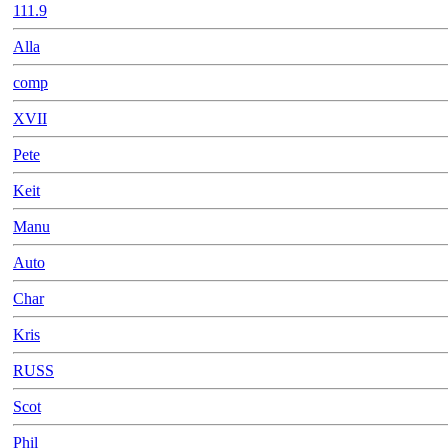
111.9
Alla
comp
XVII
Pete
Keit
Manu
Auto
Char
Kris
RUSS
Scot
Phil