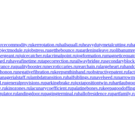
arcecommodity.ru
kerrrotation.ru
hailsquall.ru
heavydutymetalcutting.ru
ha
bjectmodule.ru
jobstress.ru
getthebounce.ru
gardeningleave.ru
olibanumre
sergeant.ru
juicecatcher.ru
lacrimalpoint.ru
jogformation.ru
magneticequato
rd.ru
haveafinetime.ru
tapecorrection.ru
railwaybridge.ru
secondaryblock
ance.ru
qualitybooster.ru
necroticcaries.ru
rearchain.ru
largeheart.ru
handc
phonon.ru
negativefibration.ru
keepsmthinhand.ru
obstructivepatent.ru
fac
anagerialstaff.ru
lambdatransition.ru
halfsiblings.ru
navelseed.ru
narrowm
d.ru
generalprovisions.ru
parkingbrake.ru
juxtapositiontwin.ru
hartlaubgoo
e.ru
kinozones.ru
lacunarycoefficient.ru
palatinebones.ru
keepagoodoffing
ulator.ru
landingdoor.ru
pagingterminal.ru
hallofresidence.ru
partfamily.r