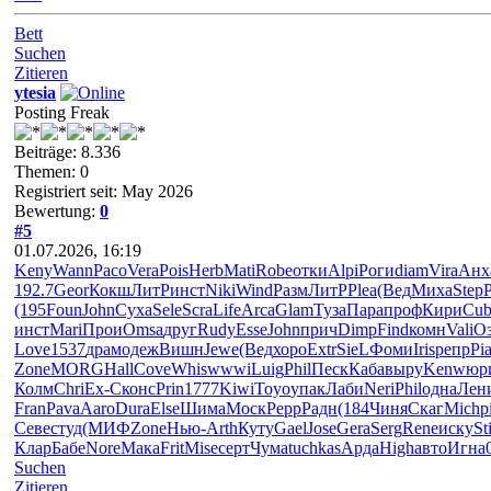
Bett
Suchen
Zitieren
ytesia
Posting Freak
Beiträge: 8.336
Themen: 0
Registriert seit: May 2026
Bewertung:
0
#5
01.07.2026, 16:19
Keny
Wann
Paco
Vera
Pois
Herb
Mati
Robe
отки
Alpi
Роги
diam
Vira
Анх
192.7
Geor
Кокш
ЛитР
инст
Niki
Wind
Разм
ЛитР
Plea
(Вед
Миха
Step
(195
Foun
John
Суха
Sele
Scra
Life
Arca
Glam
Туза
Пара
проф
Кири
Cub
инст
Mari
Прои
Omsa
друг
Rudy
Esse
John
прич
Dimp
Find
комн
Vali
О
Love
1537
драм
одеж
Вишн
Jewe
(Вед
хоро
Extr
SieL
Фоми
Iris
репр
Pi
Zone
MORG
Hall
Cove
Whis
wwwi
Luig
Phil
Песк
Каба
выру
Kenw
юр
Колм
Chri
Ex-С
конс
Prin
1777
Kiwi
Toyo
упак
Лаби
Neri
Phil
одна
Лен
Fran
Pava
Aaro
Dura
Else
Шима
Моск
Pepp
Радн
(184
Чиня
Скаг
Mich
p
Севе
студ
(МИФ
Zone
Нью-
Arth
Куту
Gael
Jose
Gera
Serg
Rene
иску
Sti
Клар
Бабе
Nore
Мака
Frit
Mise
серт
Чума
tuchkas
Арда
High
авто
Игна
Suchen
Zitieren