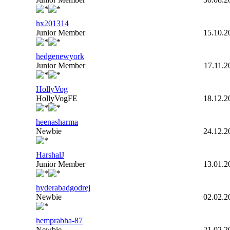
hx201314
Junior Member
15.10.2
hedgenewyork
Junior Member
17.11.2
HollyVog
HollyVogFE
18.12.2
heenasharma
Newbie
24.12.2
HarshalJ
Junior Member
13.01.2
hyderabadgodrej
Newbie
02.02.2
hemprabha-87
Newbie
21.02.2