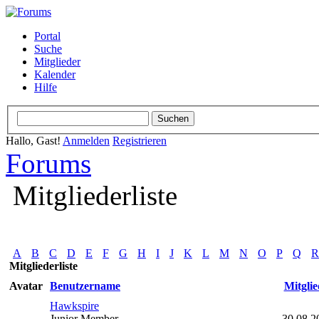
Portal
Suche
Mitglieder
Kalender
Hilfe
Hallo, Gast!
Anmelden
Registrieren
Forums
Mitgliederliste
A
B
C
D
E
F
G
H
I
J
K
L
M
N
O
P
Q
R
Mitgliederliste
Avatar
Benutzername
Mitglie
Hawkspire
Junior Member
30.08.2