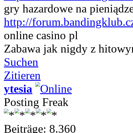
gry hazardowe na pieniądz
http://forum.bandingklub.
online casino pl
Zabawa jak nigdy z hitowym
Suchen
Zitieren
ytesia
Posting Freak
Beiträge: 8.360