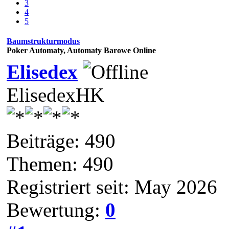
3
4
5
Baumstrukturmodus
Poker Automaty, Automaty Barowe Online
Elisedex
ElisedexHK
Beiträge: 490
Themen: 490
Registriert seit: May 2026
Bewertung:
0