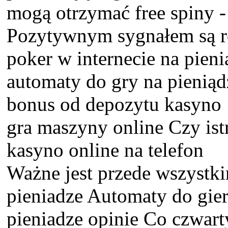
mogą otrzymać free spiny -
Pozytywnym sygnałem są ró
poker w internecie na pien
automaty do gry na pieniąd
bonus od depozytu kasyno
gra maszyny online Czy ist
kasyno online na telefon
Ważne jest przede wszystki
pieniadze Automaty do gier
pieniadze opinie Co czwart