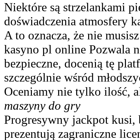
Niektóre są strzelankami p
doświadczenia atmosfery ka
A to oznacza, że nie musis
kasyno pl online Pozwala n
bezpieczne, docenią tę pla
szczególnie wśród młodszyc
Oceniamy nie tylko ilość, 
maszyny do gry
Progresywny jackpot kusi, 
prezentują zagraniczne lic