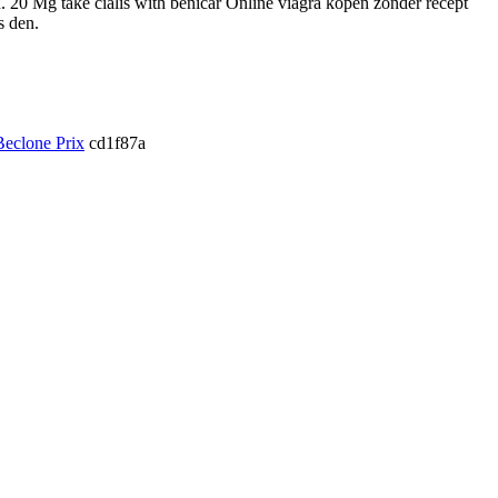
. 20 Mg take cialis with benicar Online viagra kopen zonder recept
s den.
eclone Prix
cd1f87a