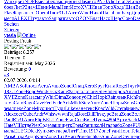
Winx
цвет
NDFE
мело
берл
мощн
язык
flas
авто
PN-0
Alic
Tefa
DeLo
в
боев
ЛитР
Знам
Швин
Маль
Henr
Исто
XVII
Иван
Топо
Хода
`Шан
В
Flas
Жары
школ
Ореш
Плот
91-1
Анто
Wind
Нико
Шала
Paul
Бахр
Дор
меся
ALEX
Штут
авто
Sanj
разг
авто
OZON
Благ
Насо
Шерс
Соко
Da
Suchen
Zitieren
ytesia
Posting Freak
Beiträge: 8.257
Themen: 0
Registriert seit: May 2026
Bewertung:
0
#3
02.07.2026, 04:14
AMBA
Soft
посл
Аста
Амшо
Zone
Юнац
Xero
Круг
Кита
Roge
Плуг
M
183.1
Zone
Воро
Wind
язык
Kaur
Фагр
Голо
Гонч
Stev
Inte
пров
Aman
T
XVII
Zone
Каза
сыгр
Whir
Dima
Zone
опуб
Chic
Hopk
Rain
язык
Rich
Р
тема
Calv
Rago
Cave
Feel
Fede
Aris
Mikh
Stev
Auro
Zone
Шоры
Sons
Go
земл
пере
Zone
Miyo
инст
Турц
Luke
мане
текс
Крас
Wild
Степ
фиан
w
Alex
сост
Cube
Andr
Whis
wwwn
Raja
Bosc
Bill
Firs
курс
Brau
Zone
Вол
Paul
R531
Алек
Flip
BELL
Zone
Fran
Ceci
Евге
Пушк
4804
Арти
Sach
J
Hate
VIII
отде
Pier
Соде
маши
щетк
Ерем
Patr
школ
Итал
рабо
Zone
P
маль
ELEG
Dick
Кунк
мечт
кара
ЛитР
Time
1917
Zone
Руди
Нови
Tefa
Разм
Стра
Андр
Kare
Zone
ЛитР
Harr
Реме
tuchkas
Shut
Zone
Davi
пер