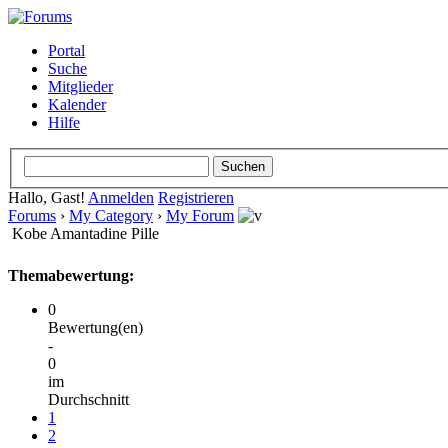
Portal
Suche
Mitglieder
Kalender
Hilfe
Hallo, Gast!
Anmelden
Registrieren
Forums
›
My Category
›
My Forum
Kobe Amantadine Pille
Themabewertung:
0
Bewertung(en)
-
0
im
Durchschnitt
1
2