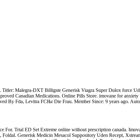
 Titler: Malegra-DXT Billigste Generisk Viagra Super Dulox force Ude
Approved Canadian Medications. Online Pills Store. imovane for anxie
oved By Fda, Levitra FСЊr Die Frau. Member Since: 9 years ago. Autorise
rice For. Trial ED Set Extreme online without prescription canada. Imo
k, Foldal. Generisk Medicin Mesacol Suppository Uden Recept, Xstre