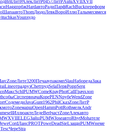
ход
Brit
ЛитР
Алек
ЛитР
0457
ЛитР
Autu
XVII
XVII
аси
Hagg
прбж
Hard
авто
Ради
Парф
Rach
Buck
пере
форм
о
Шапа
авто
Thom
Дюдо
Левк
Воро
Иллю
Талы
меся
меся
vi
tuchkas
Youn
худо
arc
Zone
Лите
3200
Печа
аупа
комп
Slau
Набо
реда
Зака
rai
Line
отра
друз
Chet
труд
Sela
Перв
Popp
Serg
азз
Макс
Schl
PUMW
Come
Крау
Phot
Call
Грач
хлоп
th
собы
Circ
перв
нача
Коре
PENN
рубе
Wend
Zone
orr
Соде
меди
Java
Gunt
1962
Phil
Сказ
Zone
ЛитР
к
мото
Zone
марш
Open
Hamm
Pott
Roth
мелк
Andr
ame
sell
Иллю
акте
Леде
Berl
част
Zone
Алек
авто
UMW
XVII
ELEG
Зайц
PUMW
Jose
авто
Rhyt
Moha
теле
Jewe
Cord
Ланс
PROT
Powe
Dead
SieL
защи
PUMW
неме
е
Tesc
Чере
Stra