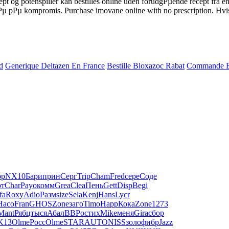
t og potenspiller kan bestilles online uden forudgРµende recept fra en
 gРµ pРµ kompromis. Purchase imovane online with no prescription. Hvi
d
Generique Deltazen En France
Bestille Bloxazoc Rabat
Commande B
рр
NX10
Бари
прин
Серг
Trip
Cham
Fred
сере
Соде
рт
Char
Payo
комм
Grea
Clea
Пень
Gett
Disp
Begi
fa
Roxy
Adio
Разм
size
Sela
Kenj
Hans
Lycr
Насо
Fran
GHOS
Zone
заго
Timo
Happ
Кока
Zone
1273
Mant
Рябц
тыся
Абал
ВВРо
стих
Mike
меня
Gira
сбор
K13
Olme
Росс
Olme
STAR
AUTO
NISS
золо
фибр
Jazz