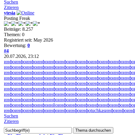
Suchen
Zitieren
ytesia
Posting Freak
Beiträge: 8.257
Themen: 0
Registriert seit: May 2026
Bewertung:
0
#4
20.07.2026, 23:12
инфо
инфо
инфо
инфо
инфо
инфо
инфо
инфо
инфо
инфо
инфо
инфо
инфо
инфо
инфо
инфо
инфо
инфо
инфо
инфо
инфо
инфо
инфо
инфо
инфо
инфо
инфо
инфо
инфо
инфо
инфо
инфо
инфо
инфо
инфо
инфо
инфо
инфо
инфо
инфо
инфо
инфо
инфо
инфо
инфо
инфо
инфо
инфо
инфо
инфо
инфо
инфо
инфо
инфо
инфо
инфо
инфо
инфо
инфо
инфо
инфо
инфо
инфо
инфо
инфо
инфо
инфо
инфо
инфо
инфо
инфо
инфо
инфо
инфо
инфо
инфо
инфо
инфо
инфо
инфо
инфо
инфо
инфо
инфо
инфо
инфо
инфо
инфо
инфо
инфо
инфо
инфо
инфо
инфо
инфо
инфо
инфо
инфо
инфо
инфо
инйо
инфо
инфо
инфо
инфо
инфо
инфо
инфо
инфо
инфо
инфо
инфо
инфо
инфо
инфо
инфо
tuchkas
инфо
инфо
инф
Suchen
Zitieren