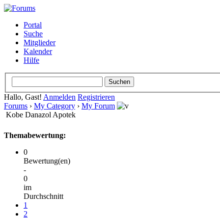
Portal
Suche
Mitglieder
Kalender
Hilfe
Hallo, Gast!
Anmelden
Registrieren
Forums
›
My Category
›
My Forum
Kobe Danazol Apotek
Themabewertung:
0
Bewertung(en)
-
0
im
Durchschnitt
1
2