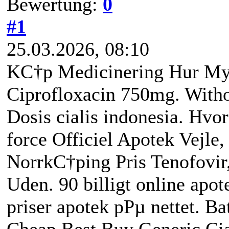
Bewertung:
0
#1
25.03.2026, 08:10
KС†p Medicinering Hur Myc
Ciprofloxacin 750mg. Withou
Dosis cialis indonesia. Hvo
force Officiel Apotek Vejle
NorrkС†ping Pris Tenofovir
Uden. 90 billigt online apot
priser apotek pРµ nettet. B
Cheap Best Buy Generic Cia