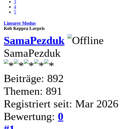
3
4
5
Linearer Modus
Kob Keppra Lavpris
SamaPezduk
SamaPezduk
Beiträge: 892
Themen: 891
Registriert seit: Mar 2026
Bewertung:
0
#1