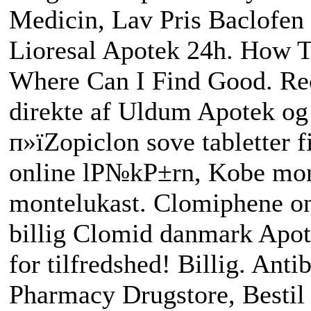
Medicin, Lav Pris Baclofen
Lioresal Apotek 24h. How T
Where Can I Find Good. Re
direkte af Uldum Apotek og 
п»їZopiclon sove tabletter f
online lР№kР±rn, Kobe mon
montelukast. Clomiphene on
billig Clomid danmark Apotek
for tilfredshed! Billig. Anti
Pharmacy Drugstore, Bestil 