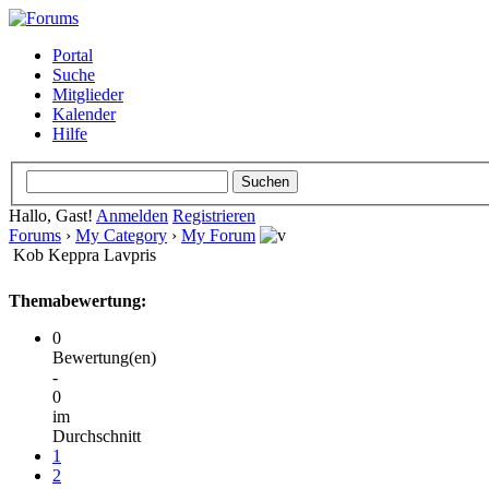
Portal
Suche
Mitglieder
Kalender
Hilfe
Hallo, Gast!
Anmelden
Registrieren
Forums
›
My Category
›
My Forum
Kob Keppra Lavpris
Themabewertung:
0
Bewertung(en)
-
0
im
Durchschnitt
1
2