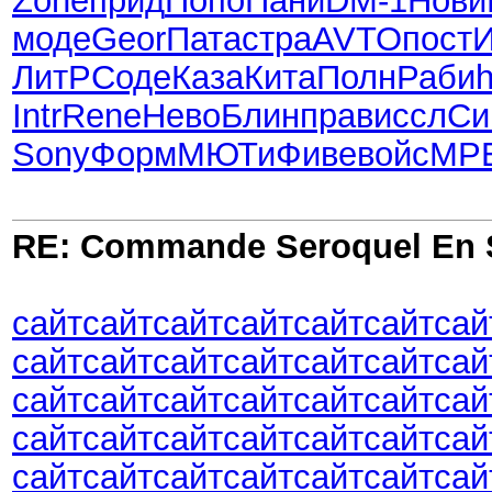
Zone
прид
Попо
Пани
DM-1
Нови
моде
Geor
Пата
стра
AVTO
пост
ЛитР
Соде
Каза
Кита
Полн
Раби
Intr
Rene
Нево
Блин
прав
иссл
Си
Sony
Форм
МЮТи
Фиве
войс
MP
RE: Commande Seroquel En 
сайт
сайт
сайт
сайт
сайт
сайт
сай
сайт
сайт
сайт
сайт
сайт
сайт
сай
сайт
сайт
сайт
сайт
сайт
сайт
сай
сайт
сайт
сайт
сайт
сайт
сайт
сай
сайт
сайт
сайт
сайт
сайт
сайт
сай