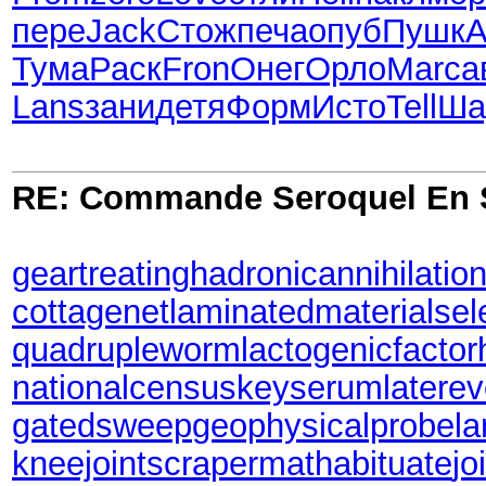
пере
Jack
Стож
печа
опуб
Пушк
А
Тума
Раск
Fron
Онег
Орло
Marc
а
Lans
зани
детя
Форм
Исто
Tell
Ша
RE: Commande Seroquel En 
geartreating
hadronicannihilatio
cottagenet
laminatedmaterial
sel
quadrupleworm
lactogenicfactor
nationalcensus
keyserum
latere
gatedsweep
geophysicalprobe
l
kneejoint
scrapermat
habituate
jo