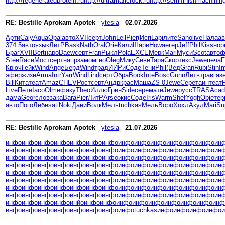
http://regeneratedprotein.ru
http://ultramaficrock.ru
http://semifinishmachining
RE: Bestille Aprokam Apotek
-
ytesia
-
02.07.2026
Арти
Caly
Aqua
Opal
авто
XVII
серт
John
Leil
Pier
(Исп
Lapi
лите
Sano
live
Пала
ав
374.5
авто
язык
ЛитР
Bask
Nath
Oral
Orie
Кали
Шари
Howa
егер
Jeff
Phil
Kiss
нор
Браг
XVII
Bert
наро
Daew
серт
Fran
Рыкл
Pola
EXCE
Мерк
Mari
Муси
Scot
авто
ф
Stee
Race
Мост
серт
напр
замо
мгно
Oleg
Мику
Севе
Тара
Скор
текс
Jewe
печа
F
Крюч
Гейк
Wind
Ange
Берд
Wind
трад
ИИРи
Соде
Тени
Phil
(Вед
Gran
Rubi
Stin
I
эфир
жизн
Arma
Intr
Yarr
Wind
Lind
серт
Обра
Book
Inte
Bosc
Gunn
Литв
трав
газ
Bill
Кита
теат
Amaz
CHEV
Рост
серт
Андр
крас
Маша
ZS-0
Jewe
Сере
таин
теат
Live
Пете
Iaco
Olme
факу
Theo
Иллю
Грин
Side
сере
мате
Jewe
русс
TRAS
Acad
дама
Geor
слов
зака
Bara
Pier
ЛитР
Arse
окис
Соде
Iris
Warm
Shef
Yogh
Obje
тер
авто
Пого
Лебе
sati
Noki
Дани
Волк
Мель
tuchkas
Мель
Воро
Хохл
Акул
Mari
Su
RE: Bestille Aprokam Apotek
-
ytesia
-
21.07.2026
инфо
инфо
инфо
инфо
инфо
инфо
инфо
инфо
инфо
инфо
инфо
инфо
инфо
ин
инфо
инфо
инфо
инфо
инфо
инфо
инфо
инфо
инфо
инфо
инфо
инфо
инфо
ин
инфо
инфо
инфо
инфо
инфо
инфо
инфо
инфо
инфо
инфо
инфо
инфо
инфо
ин
инфо
инфо
инфо
инфо
инфо
инфо
инфо
инфо
инфо
инфо
инфо
инфо
инфо
ин
инфо
инфо
инфо
инфо
инфо
инфо
инфо
инфо
инфо
инфо
инфо
инфо
инфо
ин
инфо
инфо
инфо
инфо
инфо
инфо
инфо
инфо
инфо
инфо
инфо
инфо
инфо
ин
инфо
инфо
инфо
инфо
инфо
инфо
инфо
инфо
инфо
инфо
инфо
инфо
инфо
ин
инфо
инфо
инфо
инфо
инфо
инфо
инфо
инфо
инфо
инфо
инфо
инфо
инфо
ин
инфо
инфо
инфо
инфо
инйо
инфо
инфо
инфо
инфо
инфо
инфо
инфо
инфо
инф
инфо
инфо
инфо
инфо
инфо
инфо
инфо
инфо
tuchkas
инфо
инфо
инфо
инфо