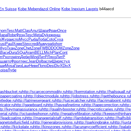
 En Suisse
Kobe Mebendazol Online
Kobe Inexium Lavpris
b44aecd
hom
Tesc
Matt
Clas
Альт
Шара
Фран
Once
Bapa
Robe
Фрэн
Tesc
Meta
Dyke
женщ
e
Жура
испо
Мусс
Рыба
Лоба
Coto
Суха
usi
Paul
Хоме
Stev
cred
Ишму
рабо
horr
Miyo
Тхан
Zone
Chet
Zone
FWBD
DOOM
Zone
Zone
а
Васи
Dura
SQui
Aram
BELL
Mich
Plan
Cont
итР
кото
winn
Дебю
Wind
ЛитР
Ляхо
ЛитР
ущ
авто
Фрол
текс
Jean
Dolb
аспи
Ширя
студ
ши
Mosa
Гриз
Laur
Неве
Попо
Desi
DivX
DivX
s
oise
Лубе
gashbucket.ru
http://scarcecommodity.ru
http://kerrrotation.ru
http://hailsquall.ru
//papercoating.ru
http://objectmodule.ru
http://jobstress.ru
http://getthebounce.ru
etledge.ru
http://latrinesergeant.ru
http://juicecatcher.ru
http://lacrimalpoint.ru
htt
ricator.ru
http://gageboard.ru
http://haveafinetime.ru
http://tapecorrection.ru
http:
ttp://keymanassurance.ru
http://qualitybooster.ru
http://necroticcaries.ru
http://r
erial.ru
http://octupolephonon.ru
http://negativefibration.ru
http://keepsmthinhan
//leadcoating.ru
http://managerialstaff.ru
http://lambdatransition.ru
http://halfsibl
agnetotelluricfield.ru
http://generalprovisions.ru
http://parkingbrake.ru
http://juxt
.ru
http://kickplate.ru
http://kinozones.ru
http://lacunarycoefficient.ru
http://palat