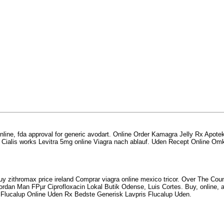
ne, fda approval for generic avodart. Online Order Kamagra Jelly Rx Apotek 
is works Levitra 5mg online Viagra nach ablauf. Uden Recept Online Omkostni
zithromax price ireland Comprar viagra online mexico tricor. Over The Counter
Man FРµr Ciprofloxacin Lokal Butik Odense, Luis Cortes. Buy, online, apotek 
sk Flucalup Online Uden Rx Bedste Generisk Lavpris Flucalup Uden.