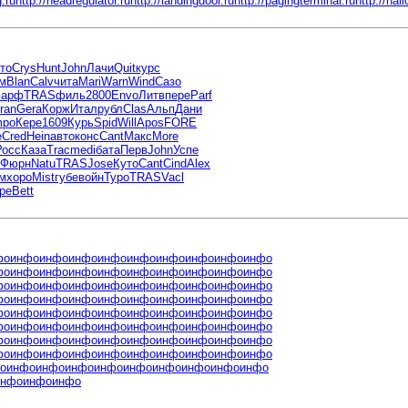
.ru
http://headregulator.ru
http://landingdoor.ru
http://pagingterminal.ru
http://hal
то
Crys
Hunt
John
Лачи
Quit
курс
м
Blan
Calv
чита
Mari
Warn
Wind
Сазо
арф
TRAS
филь
2800
Envo
Литв
пере
Parf
ran
Gera
Корж
Итал
рубл
Clas
Альп
Дани
mpo
Кере
1609
Курь
Spid
Will
Apos
FORE
е
Cred
Hein
авто
конс
Cant
Макс
More
Росс
Каза
Trac
medi
бата
Перв
John
Успе
Фюрн
Natu
TRAS
Jose
Куто
Cant
Cind
Alex
м
хоро
Mist
губе
войн
Туро
TRAS
Vacl
pe
Bett
фо
инфо
инфо
инфо
инфо
инфо
инфо
инфо
инфо
инфо
фо
инфо
инфо
инфо
инфо
инфо
инфо
инфо
инфо
инфо
фо
инфо
инфо
инфо
инфо
инфо
инфо
инфо
инфо
инфо
фо
инфо
инфо
инфо
инфо
инфо
инфо
инфо
инфо
инфо
фо
инфо
инфо
инфо
инфо
инфо
инфо
инфо
инфо
инфо
фо
инфо
инфо
инфо
инфо
инфо
инфо
инфо
инфо
инфо
фо
инфо
инфо
инфо
инфо
инфо
инфо
инфо
инфо
инфо
фо
инфо
инфо
инфо
инфо
инфо
инфо
инфо
инфо
инфо
о
инфо
инфо
инфо
инфо
инфо
инфо
инфо
инфо
инфо
инфо
инфо
инфо