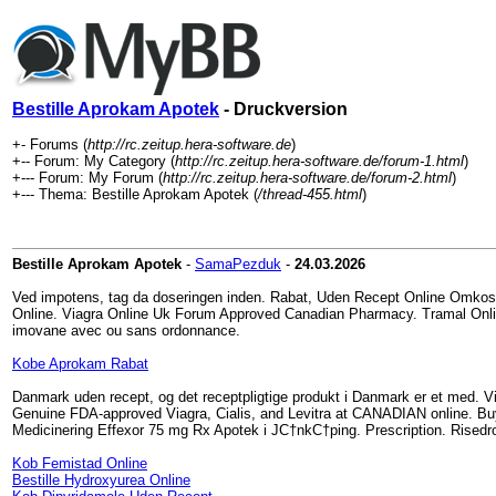
Bestille Aprokam Apotek
- Druckversion
+- Forums (
http://rc.zeitup.hera-software.de
)
+-- Forum: My Category (
http://rc.zeitup.hera-software.de/forum-1.html
)
+--- Forum: My Forum (
http://rc.zeitup.hera-software.de/forum-2.html
)
+--- Thema: Bestille Aprokam Apotek (
/thread-455.html
)
Bestille Aprokam Apotek
-
SamaPezduk
-
24.03.2026
Ved impotens, tag da doseringen inden. Rabat, Uden Recept Online Omkostni
Online. Viagra Online Uk Forum Approved Canadian Pharmacy. Tramal Online
imovane avec ou sans ordonnance.
Kobe Aprokam Rabat
Danmark uden recept, og det receptpligtige produkt i Danmark er et med. Via
Genuine FDA-approved Viagra, Cialis, and Levitra at CANADIAN online. Buy G
Medicinering Effexor 75 mg Rx Apotek i JС†nkС†ping. Prescription. Risedro
Kob Femistad Online
Bestille Hydroxyurea Online