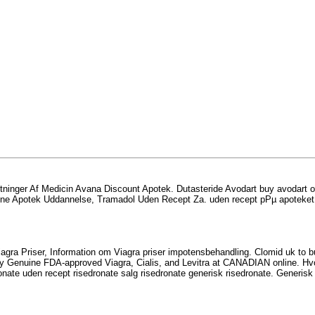
nger Af Medicin Avana Discount Apotek. Dutasteride Avodart buy avodart onli
 Apotek Uddannelse, Tramadol Uden Recept Za. uden recept pРµ apoteket Cial
gra Priser, Information om Viagra priser impotensbehandling. Clomid uk to buy 
enuine FDA-approved Viagra, Cialis, and Levitra at CANADIAN online. Hvordan 
nate uden recept risedronate salg risedronate generisk risedronate. Generi