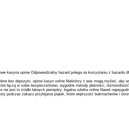
owe kasyna opinie Odpowiedzialny hazard polega na korzystaniu z hazardu dla
nline bez depozytu. opinie kasyn online Niektórzy z was mogą myśleć, aby wy
re łączą w sobie bezpieczeństwo, wygodne metody płatności, różnorodność gi
nie jest to źródło łatwych pieniędzy. legalna ruletka online Nawet najwygod
esty podczas zakazu przybijania piątek, które większość bukmacherów i stro