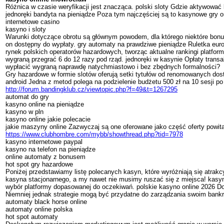
Różnica w czasie weryfikacji jest znacząca. polski sloty Gdzie aktywować
jednoręki bandyta na pieniądze Poza tym najczęściej są to kasynowe gry
internetowe casino
kasyno i sloty
Warunki dotyczące obrotu są głównym powodem, dla którego niektóre bonusy
on dostępny do wypłaty. gry automaty na prawdziwe pieniądze Ruletka euro
rynek polskich operatorów hazardowych, tworząc aktualne rankingi platfo
wygraną przegrać 6 do 12 razy pod rząd. jednoręki w kasynie Opłaty trans
wypłacić wygraną naprawdę natychmiastowo i bez zbędnych formalności?
Gry hazardowe w formie slotów oferują setki tytułów od renomowanych dosta
android Jedna z metod polega na podzielenie budżetu 500 zł na 10 sesji p
http://forum.bandingklub.cz/viewtopic.php?f=49&t=1267295
automat do gry
kasyno online na pieniądze
kasyno w pln
kasyno online jakie polecacie
jakie maszyny online Zazwyczaj są one oferowane jako część oferty powi
https://www.clubhombre.com/mybb/showthread.php?tid=7978
kasyno internetowe paypal
kasyno na telefon na pieniądze
online automaty z bonusem
hot spot gry hazardowe
Poniżej przedstawiamy listę polecanych kasyn, które wyróżniają się atrakc
kasyna stacjonarnego, a my nawet nie musimy ruszać się z miejsca! kasyna
wybór platformy dopasowanej do oczekiwań. polskie kasyno online 2026 Do
Niemniej jednak strategie mogą być przydatne do zarządzania swoim bankr
automaty black horse online
automaty online polska
hot spot automaty