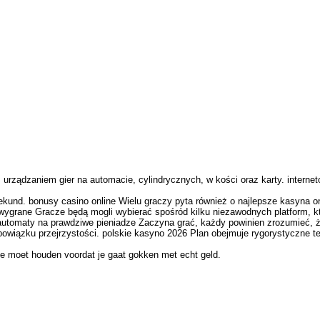
urządzaniem gier na automacie, cylindrycznych, w kości oraz karty. internet
ekund. bonusy casino online Wielu graczy pyta również o najlepsze kasyna o
ygrane Gracze będą mogli wybierać spośród kilku niezawodnych platform, któ
utomaty na prawdziwe pieniadze Zaczyna grać, każdy powinien zrozumieć, że 
obowiązku przejrzystości. polskie kasyno 2026 Plan obejmuje rygorystyczne t
ee moet houden voordat je gaat gokken met echt geld.