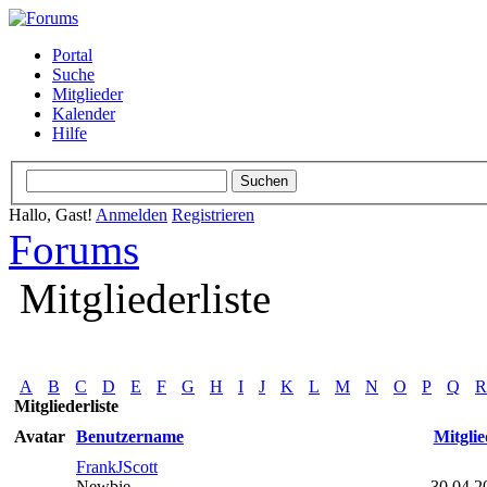
Portal
Suche
Mitglieder
Kalender
Hilfe
Hallo, Gast!
Anmelden
Registrieren
Forums
Mitgliederliste
A
B
C
D
E
F
G
H
I
J
K
L
M
N
O
P
Q
R
Mitgliederliste
Avatar
Benutzername
Mitglie
FrankJScott
Newbie
30.04.2