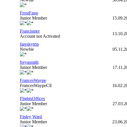
FrostFang
Junior Member
15.09.2
Francismer
13.10.2
Account not Activated
fareskytrip
Newbie
05.11.2
freyasmith
Junior Member
17.11.2
FrancesWaype
FrancesWaypeCE
16.02.2
FlightsOffices
Junior Member
27.03.2
Finley Ward
Junior Member
23.06.2