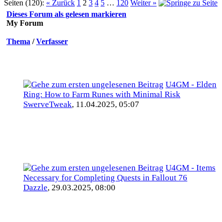
Seiten (120):
« Zurück
1
2
3
4
5
…
120
Weiter »
Dieses Forum als gelesen markieren
My Forum
Thema
/
Verfasser
U4GM - Elden
Ring: How to Farm Runes with Minimal Risk
SwerveTweak
,
11.04.2025, 05:07
U4GM - Items
Necessary for Completing Quests in Fallout 76
Dazzle
,
29.03.2025, 08:00