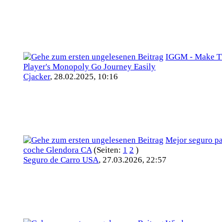
IGGM - Make T
Player's Monopoly Go Journey Easily
Cjacker
,
28.02.2025, 10:16
Mejor seguro p
coche Glendora CA
(Seiten:
1
2
)
Seguro de Carro USA
,
27.03.2026, 22:57