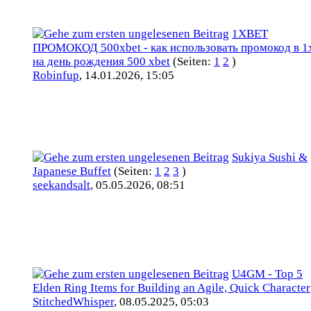
1XBET
ПРОМОКОД 500xbet - как использовать промокод в 1
на день рождения 500 xbet
(Seiten:
1
2
)
Robinfup
,
14.01.2026, 15:05
Sukiya Sushi &
Japanese Buffet
(Seiten:
1
2
3
)
seekandsalt
,
05.05.2026, 08:51
U4GM - Top 5
Elden Ring Items for Building an Agile, Quick Character
StitchedWhisper
,
08.05.2025, 05:03