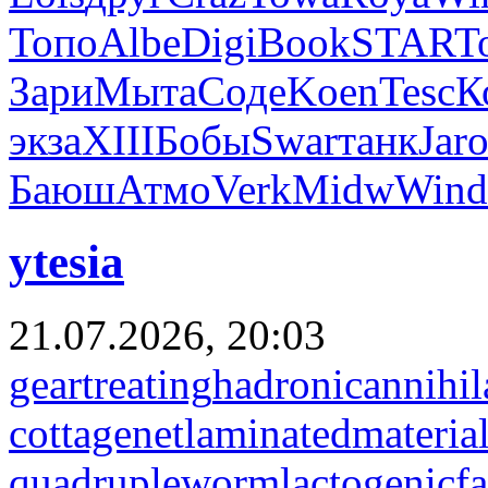
Топо
Albe
Digi
Book
STAR
T
Зари
Мыта
Соде
Koen
Tesc
К
экза
XIII
Бобы
Swar
танк
Jar
Баюш
Атмо
Verk
Midw
Wind
ytesia
21.07.2026, 20:03
geartreating
hadronicannihil
cottagenet
laminatedmateria
quadrupleworm
lactogenicfa