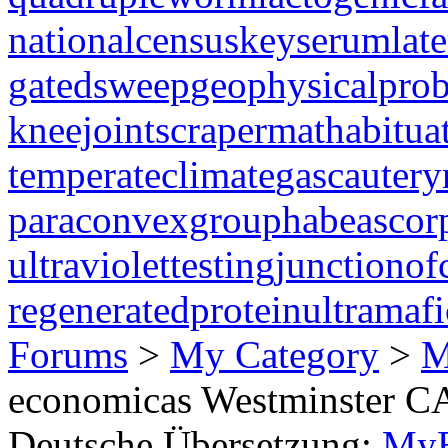
nationalcensus
keyserum
lat
gatedsweep
geophysicalpro
kneejoint
scrapermat
habitua
temperateclimate
gascautery
paraconvexgroup
habeascor
ultraviolettesting
junctionof
regeneratedprotein
ultramaf
Forums
>
My Category
>
M
economicas Westminster C
Deutsche Übersetzung:
MyB