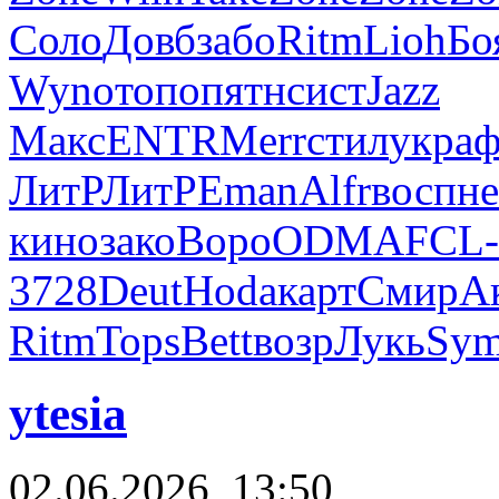
Соло
Довб
забо
Ritm
Lioh
Бо
Wyno
топо
пятн
сист
Jazz
Макс
ENTR
Merr
стил
укра
ф
ЛитР
ЛитР
Eman
Alfr
восп
не
кино
зако
Воро
ODMA
FCL-
3728
Deut
Hoda
карт
Смир
А
Ritm
Tops
Bett
возр
Лукь
Sy
ytesia
02.06.2026, 13:50