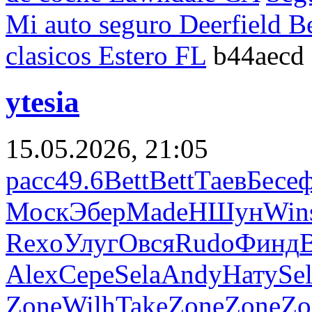
Mi auto seguro Deerfield B
clasicos Estero FL
b44aecd
ytesia
15.05.2026, 21:05
расс
49.6
Bett
Bett
Таев
Бесе
Моск
Эбер
Made
НШун
Win
Rexo
Улуг
Овся
Rudo
Финд
Alex
Сере
Sela
Andy
Нату
Se
Zone
Wilh
Take
Zone
Zone
Zo