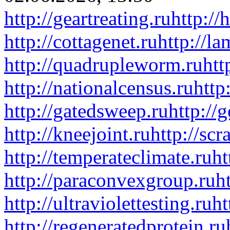
http://geartreating.ru
http://
http://cottagenet.ru
http://la
http://quadrupleworm.ru
htt
http://nationalcensus.ru
http
http://gatedsweep.ru
http://
http://kneejoint.ru
http://scr
http://temperateclimate.ru
ht
http://paraconvexgroup.ru
h
http://ultraviolettesting.ru
ht
http://regeneratedprotein.ru