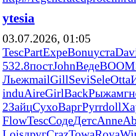
ytesia
03.07.2026, 01:05
Tesc
Part
Expe
Bonu
уста
Dav
532.8
пост
John
Веде
BOOM
Льеж
mail
Gill
Sevi
Sele
Otta
indu
Aire
Girl
Back
Рыжа
мгн
2
Зайц
Сухо
Варг
Pyrr
doll
Ха
Flow
Tesc
Соде
Детс
Anne
Ab
Lois
друг
Craz
Towa
Roya
Wi